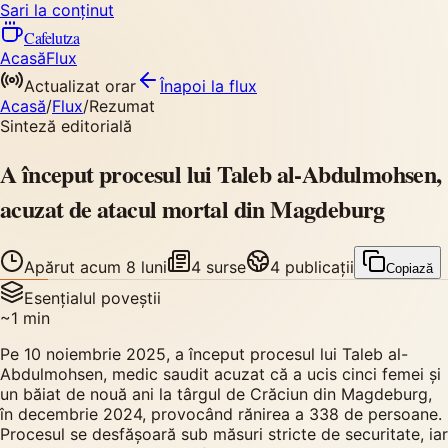
Sari la conținut
Cafelutza
Acasă
Flux
Actualizat orar
Înapoi
la flux
Acasă
/
Flux
/
Rezumat
Sinteză editorială
A început procesul lui Taleb al-Abdulmohsen,
acuzat de atacul mortal din Magdeburg
Apărut
acum 8 luni
4
surse
4
publicații
Copiază
Esențialul poveștii
~
1
min
Pe 10 noiembrie 2025, a început procesul lui Taleb al-
Abdulmohsen, medic saudit acuzat că a ucis cinci femei și
un băiat de nouă ani la târgul de Crăciun din Magdeburg,
în decembrie 2024, provocând rănirea a 338 de persoane.
Procesul se desfășoară sub măsuri stricte de securitate, iar