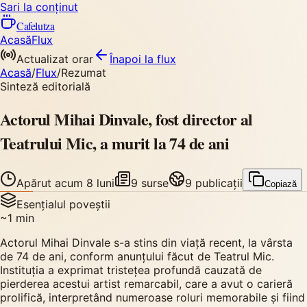
Sari la conținut
Cafelutza
Acasă
Flux
Actualizat orar
Înapoi
la flux
Acasă
/
Flux
/
Rezumat
Sinteză editorială
Actorul Mihai Dinvale, fost director al
Teatrului Mic, a murit la 74 de ani
Apărut
acum 8 luni
9
surse
9
publicații
Copiază
Esențialul poveștii
~
1
min
Actorul Mihai Dinvale s-a stins din viață recent, la vârsta
de 74 de ani, conform anunțului făcut de Teatrul Mic.
Instituția a exprimat tristețea profundă cauzată de
pierderea acestui artist remarcabil, care a avut o carieră
prolifică, interpretând numeroase roluri memorabile și fiind