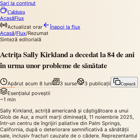
Sari la conținut
Cafelutza
Acasă
Flux
Actualizat orar
Înapoi
la flux
Acasă
/
Flux
/
Rezumat
Sinteză editorială
Actrița Sally Kirkland a decedat la 84 de ani
în urma unor probleme de sănătate
Apărut
acum 8 luni
3
surse
3
publicații
Copiază
Esențialul poveștii
~
1
min
Sally Kirkland, actriță americană și câștigătoare a unui
Glob de Aur, a murit marți dimineață, 11 noiembrie 2025,
într-un centru de îngrijiri paliative din Palm Springs,
California, după o deteriorare semnificativă a sănătății
sale, inclusiv fracturi cauzate de o cădere. Reprezentantul