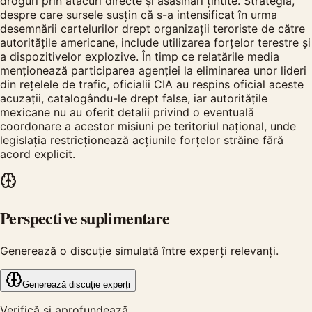
droguri prin atacuri directe și asasinări țintite. Strategia,
despre care sursele susțin că s-a intensificat în urma
desemnării cartelurilor drept organizații teroriste de către
autoritățile americane, include utilizarea forțelor terestre și
a dispozitivelor explozive. În timp ce relatările media
menționează participarea agenției la eliminarea unor lideri
din rețelele de trafic, oficialii CIA au respins oficial aceste
acuzații, catalogându-le drept false, iar autoritățile
mexicane nu au oferit detalii privind o eventuală
coordonare a acestor misiuni pe teritoriul național, unde
legislația restricționează acțiunile forțelor străine fără
acord explicit.
Perspective suplimentare
Generează o discuție simulată între experți relevanți.
Generează discuție experți
Verifică și aprofundează