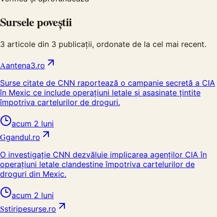
Sursele poveștii
3
articole din
3
publicații, ordonate de la cel mai recent.
A
antena3.ro
Surse citate de CNN raportează o campanie secretă a CIA
în Mexic ce include operațiuni letale și asasinate țintite
împotriva cartelurilor de droguri.
acum 2 luni
G
gandul.ro
O investigație CNN dezvăluie implicarea agenților CIA în
operațiuni letale clandestine împotriva cartelurilor de
droguri din Mexic.
acum 2 luni
S
stiripesurse.ro