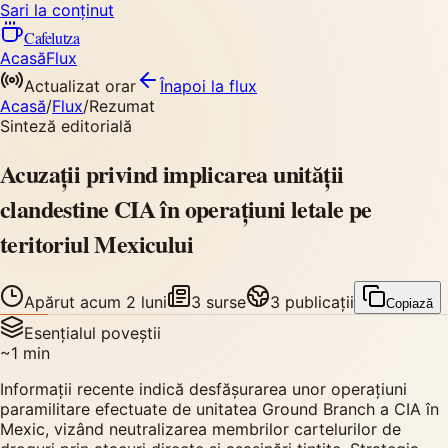
Sari la conținut
Cafelutza
Acasă
Flux
Actualizat orar
Înapoi
la flux
Acasă
/
Flux
/
Rezumat
Sinteză editorială
Acuzații privind implicarea unității
clandestine CIA în operațiuni letale pe
teritoriul Mexicului
Apărut
acum 2 luni
3
surse
3
publicații
Copiază
Esențialul poveștii
~
1
min
Informații recente indică desfășurarea unor operațiuni
paramilitare efectuate de unitatea Ground Branch a CIA în
Mexic, vizând neutralizarea membrilor cartelurilor de