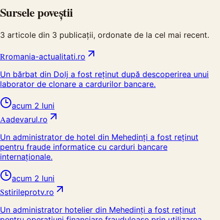
Sursele poveștii
3
articole din
3
publicații, ordonate de la cel mai recent.
R
romania-actualitati.ro
Un bărbat din Dolj a fost reținut după descoperirea unui
laborator de clonare a cardurilor bancare.
acum 2 luni
A
adevarul.ro
Un administrator de hotel din Mehedinți a fost reținut
pentru fraude informatice cu carduri bancare
internaționale.
acum 2 luni
S
stirileprotv.ro
Un administrator hotelier din Mehedinți a fost reținut
pentru operațiuni financiare frauduloase prin utilizarea