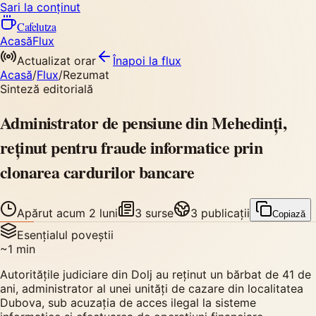
Sari la conținut
Cafelutza
Acasă
Flux
Actualizat orar
Înapoi
la flux
Acasă
/
Flux
/
Rezumat
Sinteză editorială
Administrator de pensiune din Mehedinți,
reținut pentru fraude informatice prin
clonarea cardurilor bancare
Apărut
acum 2 luni
3
surse
3
publicații
Copiază
Esențialul poveștii
~
1
min
Autoritățile judiciare din Dolj au reținut un bărbat de 41 de
ani, administrator al unei unități de cazare din localitatea
Dubova, sub acuzația de acces ilegal la sisteme