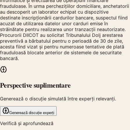
informatice și efectuarea de operațiuni financiare
frauduloase. În urma perchezițiilor domiciliare, anchetatorii
au descoperit un laborator echipat cu dispozitive
destinate inscripționării cardurilor bancare, suspectul fiind
acuzat de utilizarea datelor unor carduri emise în
străinătate pentru realizarea unor tranzacții neautorizate.
Procurorii DIICOT au solicitat Tribunalului Dolj arestarea
preventivă a bărbatului pentru o perioadă de 30 de zile,
acesta fiind vizat și pentru numeroase tentative de plată
frauduloasă blocate anterior de sistemele de securitate
bancară.
Perspective suplimentare
Generează o discuție simulată între experți relevanți.
Generează discuție experți
Verifică și aprofundează