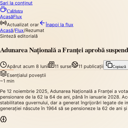
Sari la conținut
Cafelutza
Acasă
Flux
Actualizat orar
Înapoi
la flux
Acasă
/
Flux
/
Rezumat
Sinteză editorială
Adunarea Națională a Franței aprobă suspenda
Apărut
acum 8 luni
11
surse
11
publicații
Copiază
Esențialul poveștii
~
1
min
Pe 12 noiembrie 2025, Adunarea Națională a Franței a votat
pensionare de la 62 la 64 de ani, până în ianuarie 2028. 
stabilitatea guvernului, dar a generat îngrijorări legate d
generației născute în 1964 să se pensioneze la 62 de ani și 