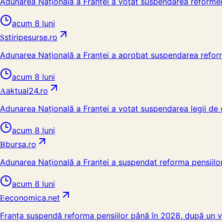
Adunarea Națională a Franței a votat suspendarea reformei 
acum 8 luni
S
stiripesurse.ro
Adunarea Naţională a Franţei a aprobat suspendarea reforme
acum 8 luni
A
aktual24.ro
Adunarea Națională a Franței a votat suspendarea legii de 
acum 8 luni
B
bursa.ro
Adunarea Națională a Franței a suspendat reforma pensiilo
acum 8 luni
E
economica.net
Franța suspendă reforma pensiilor până în 2028, după un vo