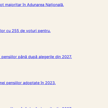
ot majoritar în Adunarea Națională.
lor cu 255 de voturi pentru.
pensiilor până după alegerile din 2027.
ei pensiilor adoptate în 2023.