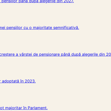
pensiilor până după alegerile din 2027.
i pensiilor cu o majoritate semnificativă.
creștere a vârstei de pensionare până după alegerile din 20
r adoptată în 2023.
t majoritar în Parlament.