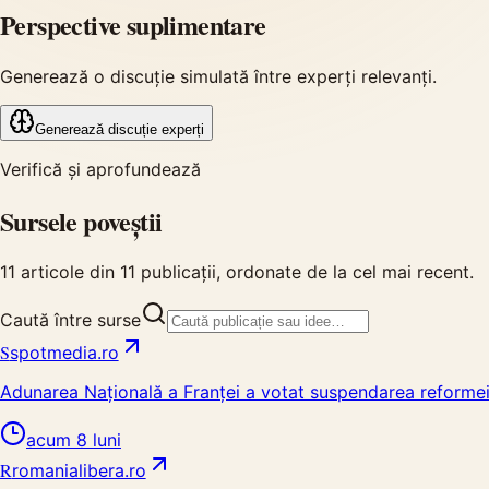
Perspective suplimentare
Generează o discuție simulată între experți relevanți.
Generează discuție experți
Verifică și aprofundează
Sursele poveștii
11
articole din
11
publicații, ordonate de la cel mai recent.
Caută între surse
S
spotmedia.ro
Adunarea Națională a Franței a votat suspendarea reformei 
acum 8 luni
R
romanialibera.ro