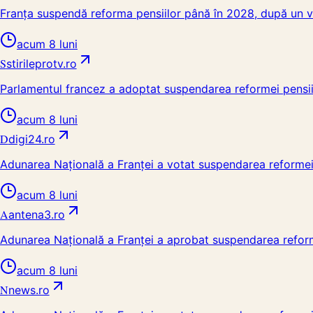
Franța suspendă reforma pensiilor până în 2028, după un v
acum 8 luni
S
stirileprotv.ro
Parlamentul francez a adoptat suspendarea reformei pensii
acum 8 luni
D
digi24.ro
Adunarea Națională a Franței a votat suspendarea reformei 
acum 8 luni
A
antena3.ro
Adunarea Națională a Franței a aprobat suspendarea reform
acum 8 luni
N
news.ro