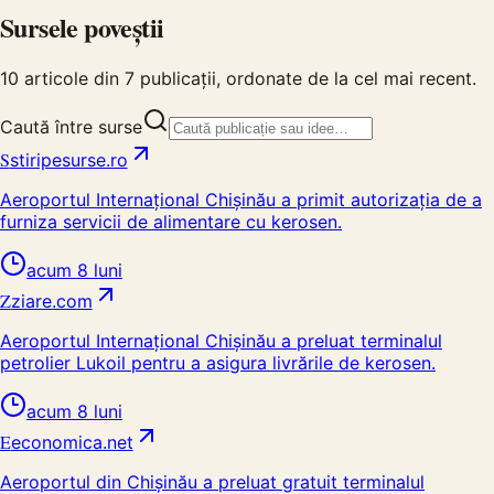
Sursele poveștii
10
articole din
7
publicații, ordonate de la cel mai recent.
Caută între surse
S
stiripesurse.ro
Aeroportul Internațional Chișinău a primit autorizația de a
furniza servicii de alimentare cu kerosen.
acum 8 luni
Z
ziare.com
Aeroportul Internațional Chișinău a preluat terminalul
petrolier Lukoil pentru a asigura livrările de kerosen.
acum 8 luni
E
economica.net
Aeroportul din Chișinău a preluat gratuit terminalul