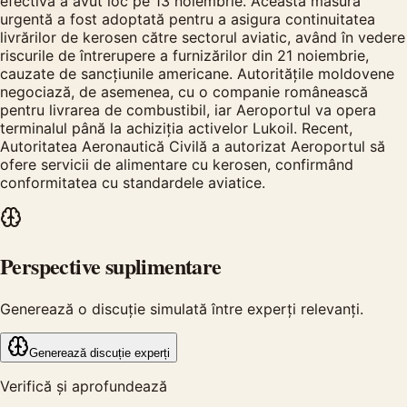
efectivă a avut loc pe 13 noiembrie. Această măsură
urgentă a fost adoptată pentru a asigura continuitatea
livrărilor de kerosen către sectorul aviatic, având în vedere
riscurile de întrerupere a furnizărilor din 21 noiembrie,
cauzate de sancțiunile americane. Autoritățile moldovene
negociază, de asemenea, cu o companie românească
pentru livrarea de combustibil, iar Aeroportul va opera
terminalul până la achiziția activelor Lukoil. Recent,
Autoritatea Aeronautică Civilă a autorizat Aeroportul să
ofere servicii de alimentare cu kerosen, confirmând
conformitatea cu standardele aviatice.
Perspective suplimentare
Generează o discuție simulată între experți relevanți.
Generează discuție experți
Verifică și aprofundează