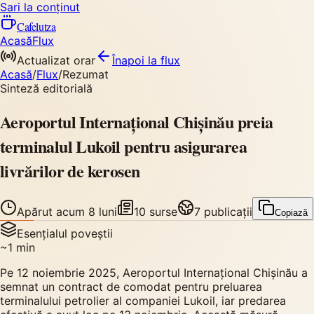
Sari la conținut
Cafelutza
Acasă
Flux
Actualizat orar
Înapoi
la flux
Acasă
/
Flux
/
Rezumat
Sinteză editorială
Aeroportul Internațional Chișinău preia
terminalul Lukoil pentru asigurarea
livrărilor de kerosen
Apărut
acum 8 luni
10
surse
7
publicații
Copiază
Esențialul poveștii
~
1
min
Pe 12 noiembrie 2025, Aeroportul Internațional Chișinău a
semnat un contract de comodat pentru preluarea
terminalului petrolier al companiei Lukoil, iar predarea