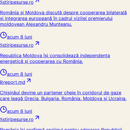
S
stiripesurse.ro
România și Moldova discută despre cooperarea bilaterală
și integrarea europeană în cadrul vizitei premierului
moldovean Alexandru Munteanu.
acum 8 luni
S
stiripesurse.ro
Republica Moldova își consolidează independența
energetică și cooperarea cu România.
acum 8 luni
R
report.md
Chișinăul devine un partener cheie în coridorul de gaze
care leagă Grecia, Bulgaria, România, Moldova și Ucraina.
acum 8 luni
S
stiripesurse.ro
România își reafirmă sprijinul pentru aderarea Republicii