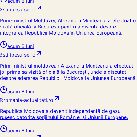
acum 8 luni
S
stiripesurse.ro
Prim-ministrul Moldovei, Alexandru Munteanu, a efectuat o
vizită oficială la București pentru a discuta despre
integrarea Republicii Moldova în Uniunea Europeană.
acum 8 luni
S
stiripesurse.ro
Prim-ministrul moldovean Alexandru Munteanu a efectuat
joi prima sa vizită oficială la București, unde a discutat
despre aderarea Republicii Moldova la Uniunea Europeană.
acum 8 luni
R
romania-actualitati.ro
Republica Moldova a devenit independentă de gazul
rusesc datorită sprijinului României și Uniunii Europene.
acum 8 luni