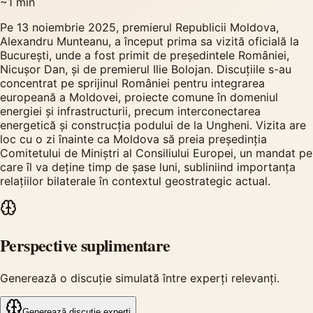
~
1
min
Pe 13 noiembrie 2025, premierul Republicii Moldova,
Alexandru Munteanu, a început prima sa vizită oficială la
București, unde a fost primit de președintele României,
Nicușor Dan, și de premierul Ilie Bolojan. Discuțiile s-au
concentrat pe sprijinul României pentru integrarea
europeană a Moldovei, proiecte comune în domeniul
energiei și infrastructurii, precum interconectarea
energetică și construcția podului de la Ungheni. Vizita are
loc cu o zi înainte ca Moldova să preia președinția
Comitetului de Miniștri al Consiliului Europei, un mandat pe
care îl va deține timp de șase luni, subliniind importanța
relațiilor bilaterale în contextul geostrategic actual.
Perspective suplimentare
Generează o discuție simulată între experți relevanți.
Generează discuție experți