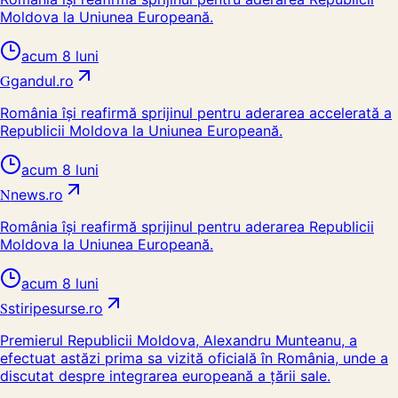
Moldova la Uniunea Europeană.
acum 8 luni
G
gandul.ro
România își reafirmă sprijinul pentru aderarea accelerată a
Republicii Moldova la Uniunea Europeană.
acum 8 luni
N
news.ro
România își reafirmă sprijinul pentru aderarea Republicii
Moldova la Uniunea Europeană.
acum 8 luni
S
stiripesurse.ro
Premierul Republicii Moldova, Alexandru Munteanu, a
efectuat astăzi prima sa vizită oficială în România, unde a
discutat despre integrarea europeană a țării sale.