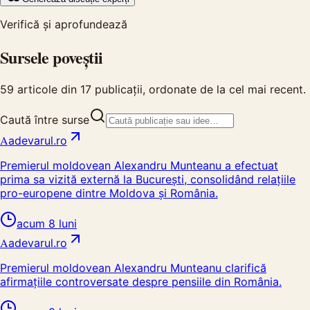
Verifică și aprofundează
Sursele poveștii
59
articole din
17
publicații, ordonate de la cel mai recent.
Caută între surse
A
adevarul.ro
Premierul moldovean Alexandru Munteanu a efectuat
prima sa vizită externă la București, consolidând relațiile
pro-europene dintre Moldova și România.
acum 8 luni
A
adevarul.ro
Premierul moldovean Alexandru Munteanu clarifică
afirmațiile controversate despre pensiile din România.