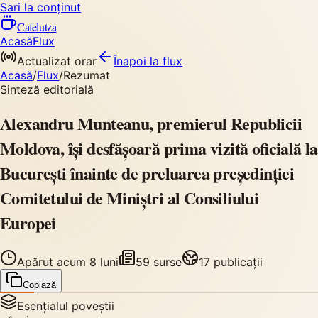
Sari la conținut
Cafelutza
Acasă
Flux
Actualizat orar
Înapoi
la flux
Acasă
/
Flux
/
Rezumat
Sinteză editorială
Alexandru Munteanu, premierul Republicii
Moldova, își desfășoară prima vizită oficială la
București înainte de preluarea președinției
Comitetului de Miniștri al Consiliului
Europei
Apărut
acum 8 luni
59
surse
17
publicații
Copiază
Esențialul poveștii