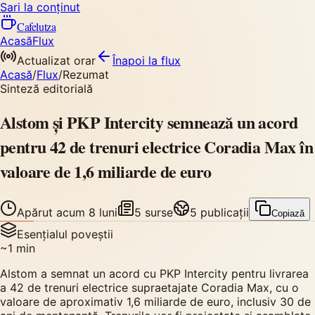
Sari la conținut
Cafelutza
Acasă
Flux
Actualizat orar
Înapoi
la flux
Acasă
/
Flux
/
Rezumat
Sinteză editorială
Alstom și PKP Intercity semnează un acord
pentru 42 de trenuri electrice Coradia Max în
valoare de 1,6 miliarde de euro
Apărut
acum 8 luni
5
surse
5
publicații
Copiază
Esențialul poveștii
~
1
min
Alstom a semnat un acord cu PKP Intercity pentru livrarea
a 42 de trenuri electrice supraetajate Coradia Max, cu o
valoare de aproximativ 1,6 miliarde de euro, inclusiv 30 de