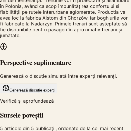
ani de mentenanță. Trenurile vor fi proiectate și asamblate
în Polonia, având ca scop îmbunătățirea confortului și
fiabilității pe rutele interurbane aglomerate. Producția va
avea loc la fabrica Alstom din Chorzów, iar boghiurile vor
fi fabricate la Nadarzyn. Primele trenuri sunt așteptate să
fie disponibile pentru pasageri în aproximativ trei ani și
jumătate.
Perspective suplimentare
Generează o discuție simulată între experți relevanți.
Generează discuție experți
Verifică și aprofundează
Sursele poveștii
5
articole din
5
publicații, ordonate de la cel mai recent.