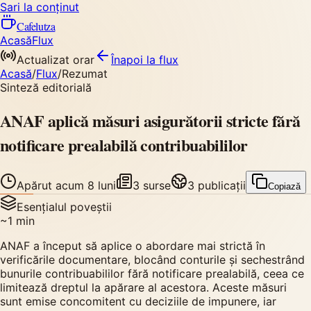
Sari la conținut
Cafelutza
Acasă
Flux
Actualizat orar
Înapoi
la flux
Acasă
/
Flux
/
Rezumat
Sinteză editorială
ANAF aplică măsuri asigurătorii stricte fără
notificare prealabilă contribuabililor
Apărut
acum 8 luni
3
surse
3
publicații
Copiază
Esențialul poveștii
~
1
min
ANAF a început să aplice o abordare mai strictă în
verificările documentare, blocând conturile și sechestrând
bunurile contribuabililor fără notificare prealabilă, ceea ce
limitează dreptul la apărare al acestora. Aceste măsuri
sunt emise concomitent cu deciziile de impunere, iar