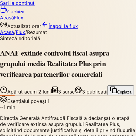
Sari la conținut
Cafelutza
Acasă
Flux
Actualizat orar
Înapoi
la flux
Acasă
/
Flux
/
Rezumat
Sinteză editorială
ANAF extinde controlul fiscal asupra
grupului media Realitatea Plus prin
verificarea partenerilor comerciali
Apărut
acum 2 luni
3
surse
3
publicații
Copiază
Esențialul poveștii
~
1
min
Direcția Generală Antifraudă Fiscală a declanșat o etapă
de verificare extinsă asupra grupului Realitatea Plus,
solicitând documente justificative și detalii privind fluxurile