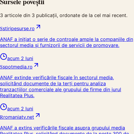
Sursele poveștii
3
articole din
3
publicații, ordonate de la cel mai recent.
S
stiripesurse.ro
ANAF a inițiat o serie de controale ample la companiile din
sectorul media și furnizorii de servicii de promovare.
acum 2 luni
S
spotmedia.ro
ANAF extinde verificările fiscale în sectorul media,
solicitând documente de la terți pentru analiza
tranzacțiilor comerciale ale grupului de firme din jurul
Realitatea Plus.
acum 2 luni
R
romaniatv.net
ANAF a extins verificările fiscale asupra grupului media
Realitatea Plus, solicitând documente de la peste 300 de