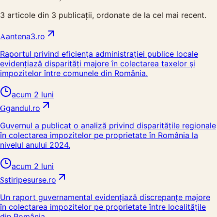
3
articole din
3
publicații, ordonate de la cel mai recent.
A
antena3.ro
Raportul privind eficiența administrației publice locale
evidențiază disparități majore în colectarea taxelor și
impozitelor între comunele din România.
acum 2 luni
G
gandul.ro
Guvernul a publicat o analiză privind disparitățile regionale
în colectarea impozitelor pe proprietate în România la
nivelul anului 2024.
acum 2 luni
S
stiripesurse.ro
Un raport guvernamental evidențiază discrepanțe majore
în colectarea impozitelor pe proprietate între localitățile
din România.