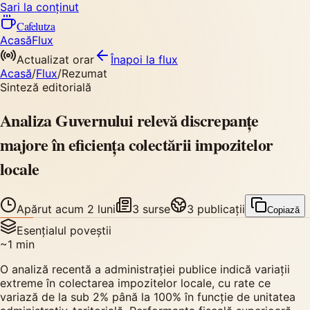
Sari la conținut
Cafelutza
Acasă
Flux
Actualizat orar
Înapoi
la flux
Acasă
/
Flux
/
Rezumat
Sinteză editorială
Analiza Guvernului relevă discrepanțe
majore în eficiența colectării impozitelor
locale
Apărut
acum 2 luni
3
surse
3
publicații
Copiază
Esențialul poveștii
~
1
min
O analiză recentă a administrației publice indică variații
extreme în colectarea impozitelor locale, cu rate ce
variază de la sub 2% până la 100% în funcție de unitatea