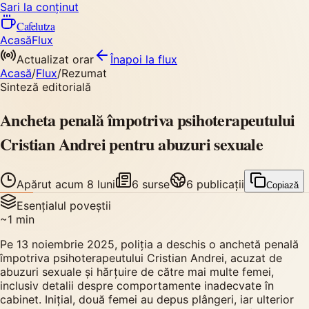
Sari la conținut
Cafelutza
Acasă
Flux
Actualizat orar
Înapoi
la flux
Acasă
/
Flux
/
Rezumat
Sinteză editorială
Ancheta penală împotriva psihoterapeutului
Cristian Andrei pentru abuzuri sexuale
Apărut
acum 8 luni
6
surse
6
publicații
Copiază
Esențialul poveștii
~
1
min
Pe 13 noiembrie 2025, poliția a deschis o anchetă penală
împotriva psihoterapeutului Cristian Andrei, acuzat de
abuzuri sexuale și hărțuire de către mai multe femei,
inclusiv detalii despre comportamente inadecvate în
cabinet. Inițial, două femei au depus plângeri, iar ulterior