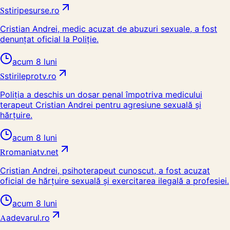
S
stiripesurse.ro
Cristian Andrei, medic acuzat de abuzuri sexuale, a fost
denunțat oficial la Poliție.
acum 8 luni
S
stirileprotv.ro
Poliția a deschis un dosar penal împotriva medicului
terapeut Cristian Andrei pentru agresiune sexuală și
hărțuire.
acum 8 luni
R
romaniatv.net
Cristian Andrei, psihoterapeut cunoscut, a fost acuzat
oficial de hărțuire sexuală și exercitarea ilegală a profesiei.
acum 8 luni
A
adevarul.ro