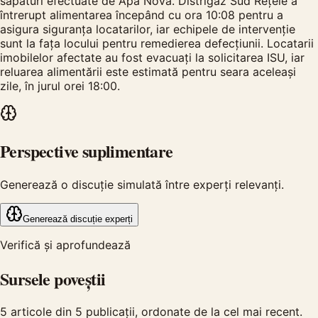
săpături efectuate de Apa Nova. Distrigaz Sud Rețele a
întrerupt alimentarea începând cu ora 10:08 pentru a
asigura siguranța locatarilor, iar echipele de intervenție
sunt la fața locului pentru remedierea defecțiunii. Locatarii
imobilelor afectate au fost evacuați la solicitarea ISU, iar
reluarea alimentării este estimată pentru seara aceleași
zile, în jurul orei 18:00.
Perspective suplimentare
Generează o discuție simulată între experți relevanți.
Generează discuție experți
Verifică și aprofundează
Sursele poveștii
5
articole din
5
publicații, ordonate de la cel mai recent.