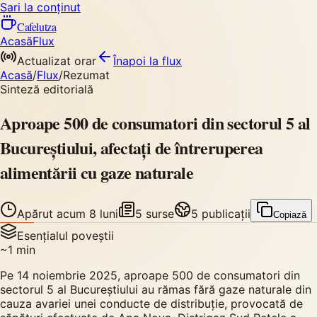
Sari la conținut
Cafelutza
Acasă
Flux
Actualizat orar
Înapoi
la flux
Acasă
/
Flux
/
Rezumat
Sinteză editorială
Aproape 500 de consumatori din sectorul 5 al
Bucureștiului, afectați de întreruperea
alimentării cu gaze naturale
Apărut
acum 8 luni
5
surse
5
publicații
Copiază
Esențialul poveștii
~
1
min
Pe 14 noiembrie 2025, aproape 500 de consumatori din
sectorul 5 al Bucureștiului au rămas fără gaze naturale din
cauza avariei unei conducte de distribuție, provocată de