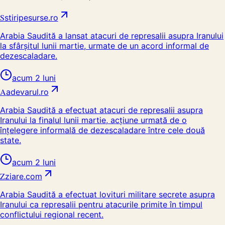
S
stiripesurse.ro
Arabia Saudită a lansat atacuri de represalii asupra Iranului
la sfârșitul lunii martie, urmate de un acord informal de
dezescaladare.
acum 2 luni
A
adevarul.ro
Arabia Saudită a efectuat atacuri de represalii asupra
Iranului la finalul lunii martie, acțiune urmată de o
înțelegere informală de dezescaladare între cele două
state.
acum 2 luni
Z
ziare.com
Arabia Saudită a efectuat lovituri militare secrete asupra
Iranului ca represalii pentru atacurile primite în timpul
conflictului regional recent.