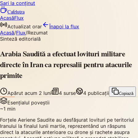
Sari la conținut
Cafelutza
Acasă
Flux
Actualizat orar
Înapoi
la flux
Acasă
/
Flux
/
Rezumat
Sinteză editorială
Arabia Saudită a efectuat lovituri militare
directe în Iran ca represalii pentru atacurile
primite
Apărut
acum 2 luni
4
surse
4
publicații
Copiază
Esențialul poveștii
~
1
min
Forțele Aeriene Saudite au desfășurat lovituri pe teritoriul
Iranului la finalul lunii martie, reprezentând un răspuns
direct la atacurile anterioare cu drone și rachete asupra