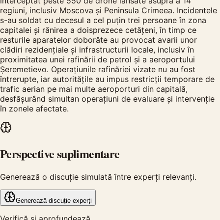
interceptat peste 550 de drone lansate asupra a 14
regiuni, inclusiv Moscova și Peninsula Crimeea. Incidentele
s-au soldat cu decesul a cel puțin trei persoane în zona
capitalei și rănirea a doisprezece cetățeni, în timp ce
resturile aparatelor doborâte au provocat avarii unor
clădiri rezidențiale și infrastructurii locale, inclusiv în
proximitatea unei rafinării de petrol și a aeroportului
Șeremetievo. Operațiunile rafinăriei vizate nu au fost
întrerupte, iar autoritățile au impus restricții temporare de
trafic aerian pe mai multe aeroporturi din capitală,
desfășurând simultan operațiuni de evaluare și intervenție
în zonele afectate.
Perspective suplimentare
Generează o discuție simulată între experți relevanți.
Generează discuție experți
Verifică și aprofundează