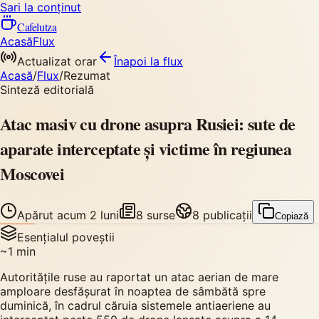
Sari la conținut
Cafelutza
Acasă
Flux
Actualizat orar
Înapoi
la flux
Acasă
/
Flux
/
Rezumat
Sinteză editorială
Atac masiv cu drone asupra Rusiei: sute de
aparate interceptate și victime în regiunea
Moscovei
Apărut
acum 2 luni
8
surse
8
publicații
Copiază
Esențialul poveștii
~
1
min
Autoritățile ruse au raportat un atac aerian de mare
amploare desfășurat în noaptea de sâmbătă spre
duminică, în cadrul căruia sistemele antiaeriene au