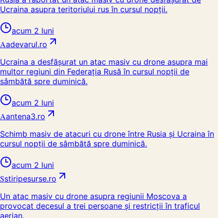
Ucraina asupra teritoriului rus în cursul nopții.
acum 2 luni
A
adevarul.ro
Ucraina a desfășurat un atac masiv cu drone asupra mai
multor regiuni din Federația Rusă în cursul nopții de
sâmbătă spre duminică.
acum 2 luni
A
antena3.ro
Schimb masiv de atacuri cu drone între Rusia și Ucraina în
cursul nopții de sâmbătă spre duminică.
acum 2 luni
S
stiripesurse.ro
Un atac masiv cu drone asupra regiunii Moscova a
provocat decesul a trei persoane și restricții în traficul
aerian.