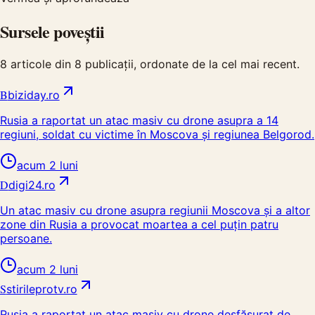
Sursele poveștii
8
articole din
8
publicații, ordonate de la cel mai recent.
B
biziday.ro
Rusia a raportat un atac masiv cu drone asupra a 14
regiuni, soldat cu victime în Moscova și regiunea Belgorod.
acum 2 luni
D
digi24.ro
Un atac masiv cu drone asupra regiunii Moscova și a altor
zone din Rusia a provocat moartea a cel puțin patru
persoane.
acum 2 luni
S
stirileprotv.ro
Rusia a raportat un atac masiv cu drone desfășurat de