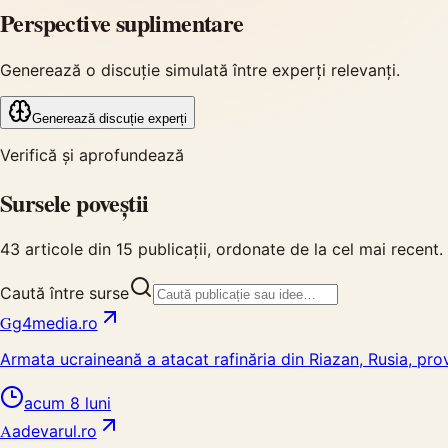
Perspective suplimentare
Generează o discuție simulată între experți relevanți.
Generează discuție experți
Verifică și aprofundează
Sursele poveștii
43
articole din
15
publicații, ordonate de la cel mai recent.
Caută între surse
G
g4media.ro
Armata ucraineană a atacat rafinăria din Riazan, Rusia, pro
acum 8 luni
A
adevarul.ro