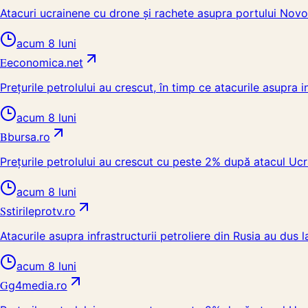
Atacuri ucrainene cu drone și rachete asupra portului Novoro
acum 8 luni
E
economica.net
Prețurile petrolului au crescut, în timp ce atacurile asupra 
acum 8 luni
B
bursa.ro
Prețurile petrolului au crescut cu peste 2% după atacul Ucra
acum 8 luni
S
stirileprotv.ro
Atacurile asupra infrastructurii petroliere din Rusia au dus
acum 8 luni
G
g4media.ro