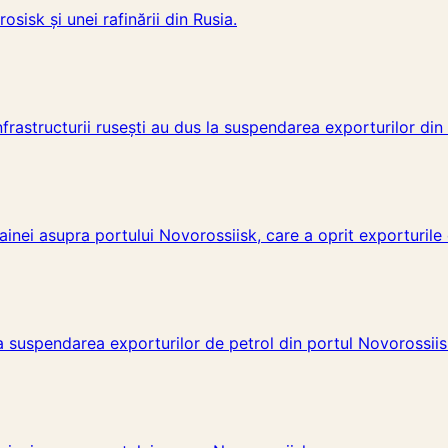
sisk și unei rafinării din Rusia.
infrastructurii rusești au dus la suspendarea exporturilor di
inei asupra portului Novorossiisk, care a oprit exporturile d
 la suspendarea exporturilor de petrol din portul Novorossiis