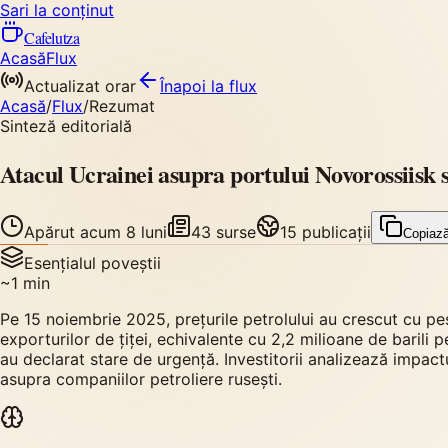
Sari la conținut
Cafelutza
Acasă
Flux
Actualizat orar
Înapoi
la flux
Acasă
/
Flux
/
Rezumat
Sinteză editorială
Atacul Ucrainei asupra portului Novorossiisk s
Apărut
acum 8 luni
43
surse
15
publicații
Copiaz
Esențialul poveștii
~
1
min
Pe 15 noiembrie 2025, prețurile petrolului au crescut cu p
exporturilor de țiței, echivalente cu 2,2 milioane de barili p
au declarat stare de urgență. Investitorii analizează impactu
asupra companiilor petroliere rusești.