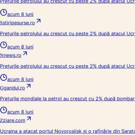
Prețurile petrolului au crescut cu peste 2% după atacul Ucr
acum 8 luni
S
stiripesurse.ro
Prețurile petrolului au crescut cu peste 2% după atacul Ucr
acum 8 luni
N
news.ro
Prețurile petrolului au crescut cu peste 2% după atacul Ucr
acum 8 luni
G
gandul.ro
Prețurile mondiale la petrol au crescut cu 2% după bombar
acum 8 luni
Z
ziare.com
Ucraina a atacat portul Novorosiisk și o rafinărie din Sara