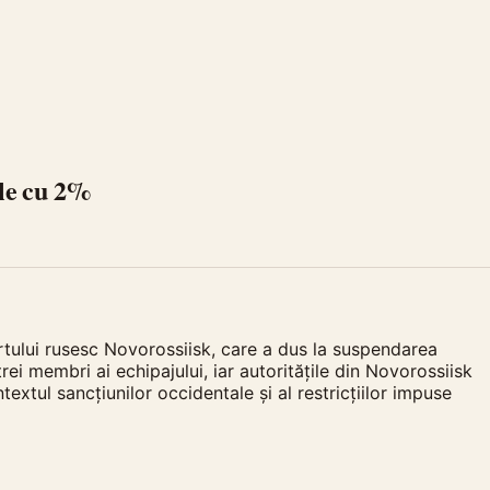
ile cu 2%
rtului rusesc Novorossiisk, care a dus la suspendarea
trei membri ai echipajului, iar autoritățile din Novorossiisk
extul sancțiunilor occidentale și al restricțiilor impuse