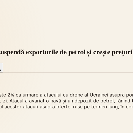
uspendă exporturile de petrol și crește prețur
ă
este 2% ca urmare a atacului cu drone al Ucrainei asupra po
e zi. Atacul a avariat o navă și un depozit de petrol, rănind 
l acestor atacuri asupra ofertei ruse pe termen lung, în cont