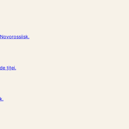
n Novorossiisk.
e țiței.
k.