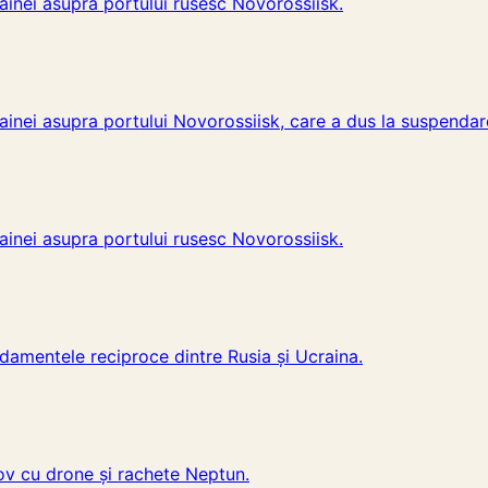
ainei asupra portului rusesc Novorossiisk.
ainei asupra portului Novorossiisk, care a dus la suspendare
ainei asupra portului rusesc Novorossiisk.
damentele reciproce dintre Rusia și Ucraina.
tov cu drone și rachete Neptun.