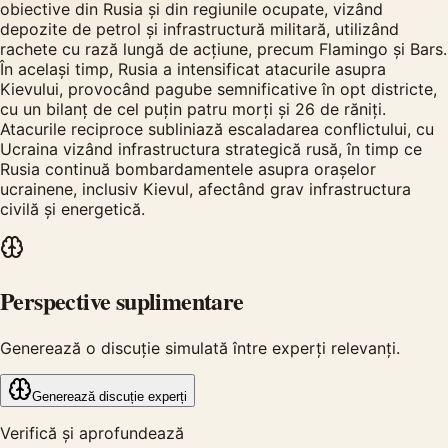
obiective din Rusia și din regiunile ocupate, vizând
depozite de petrol și infrastructură militară, utilizând
rachete cu rază lungă de acțiune, precum Flamingo și Bars.
În același timp, Rusia a intensificat atacurile asupra
Kievului, provocând pagube semnificative în opt districte,
cu un bilanț de cel puțin patru morți și 26 de răniți.
Atacurile reciproce subliniază escaladarea conflictului, cu
Ucraina vizând infrastructura strategică rusă, în timp ce
Rusia continuă bombardamentele asupra orașelor
ucrainene, inclusiv Kievul, afectând grav infrastructura
civilă și energetică.
Perspective suplimentare
Generează o discuție simulată între experți relevanți.
Generează discuție experți
Verifică și aprofundează