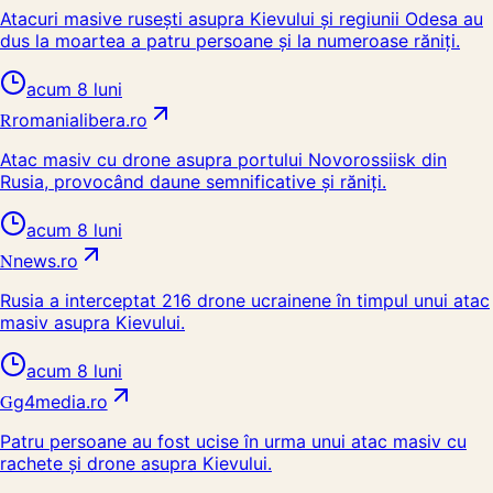
Atacuri masive rusești asupra Kievului și regiunii Odesa au
dus la moartea a patru persoane și la numeroase răniți.
acum 8 luni
R
romanialibera.ro
Atac masiv cu drone asupra portului Novorossiisk din
Rusia, provocând daune semnificative și răniți.
acum 8 luni
N
news.ro
Rusia a interceptat 216 drone ucrainene în timpul unui atac
masiv asupra Kievului.
acum 8 luni
G
g4media.ro
Patru persoane au fost ucise în urma unui atac masiv cu
rachete și drone asupra Kievului.