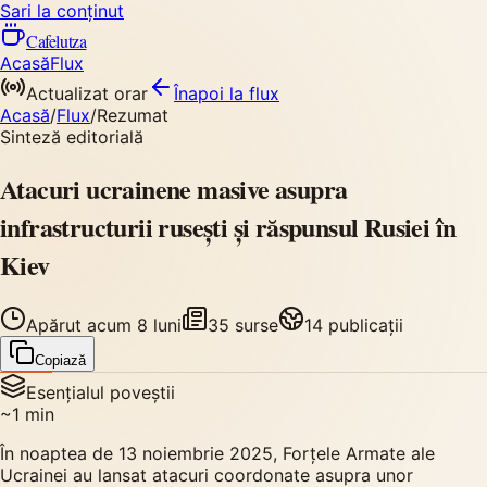
Sari la conținut
Cafelutza
Acasă
Flux
Actualizat orar
Înapoi
la flux
Acasă
/
Flux
/
Rezumat
Sinteză editorială
Atacuri ucrainene masive asupra
infrastructurii rusești și răspunsul Rusiei în
Kiev
Apărut
acum 8 luni
35
surse
14
publicații
Copiază
Esențialul poveștii
~
1
min
În noaptea de 13 noiembrie 2025, Forțele Armate ale
Ucrainei au lansat atacuri coordonate asupra unor