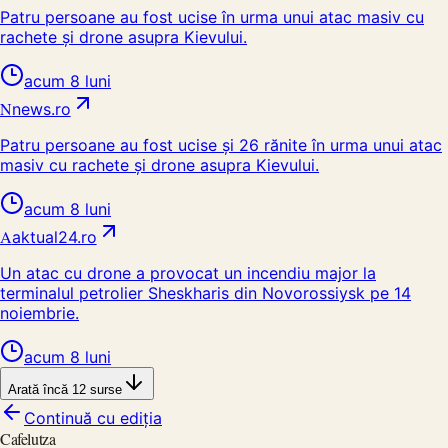
Patru persoane au fost ucise în urma unui atac masiv cu
rachete și drone asupra Kievului.
acum 8 luni
N
news.ro
Patru persoane au fost ucise și 26 rănite în urma unui atac
masiv cu rachete și drone asupra Kievului.
acum 8 luni
A
aktual24.ro
Un atac cu drone a provocat un incendiu major la
terminalul petrolier Sheskharis din Novorossiysk pe 14
noiembrie.
acum 8 luni
Arată încă
12
surse
Continuă cu ediția
Cafelutza