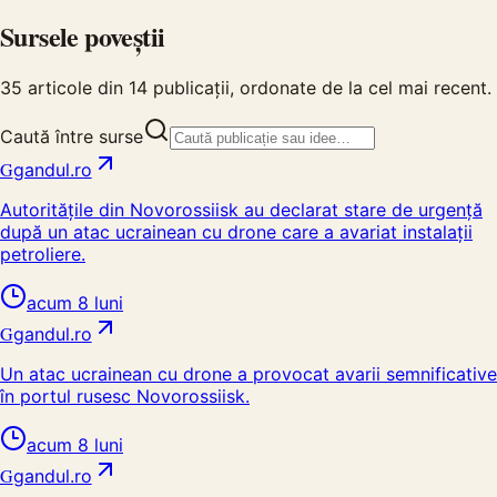
Sursele poveștii
35
articole din
14
publicații, ordonate de la cel mai recent.
Caută între surse
G
gandul.ro
Autoritățile din Novorossiisk au declarat stare de urgență
după un atac ucrainean cu drone care a avariat instalații
petroliere.
acum 8 luni
G
gandul.ro
Un atac ucrainean cu drone a provocat avarii semnificative
în portul rusesc Novorossiisk.
acum 8 luni
G
gandul.ro