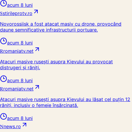
acum 8 luni
S
stirileprotv.ro
Novorossiisk a fost atacat masiv cu drone, provocând
daune semnificative infrastructurii portuare.
acum 8 luni
R
romaniatv.net
Atacuri masive rusești asupra Kievului au provocat
distrugeri și răniți.
acum 8 luni
R
romaniatv.net
Atacuri masive rusești asupra Kievului au lăsat cel puțin 12
răniți, inclusiv o femeie însărcinată.
acum 8 luni
N
news.ro