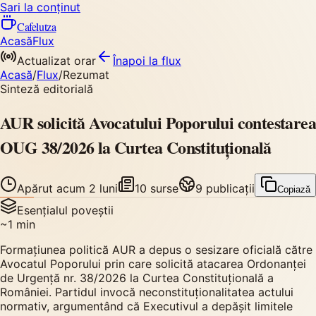
Sari la conținut
Cafelutza
Acasă
Flux
Actualizat orar
Înapoi
la flux
Acasă
/
Flux
/
Rezumat
Sinteză editorială
AUR solicită Avocatului Poporului contestarea
OUG 38/2026 la Curtea Constituțională
Apărut
acum 2 luni
10
surse
9
publicații
Copiază
Esențialul poveștii
~
1
min
Formațiunea politică AUR a depus o sesizare oficială către
Avocatul Poporului prin care solicită atacarea Ordonanței
de Urgență nr. 38/2026 la Curtea Constituțională a
României. Partidul invocă neconstituționalitatea actului
normativ, argumentând că Executivul a depășit limitele