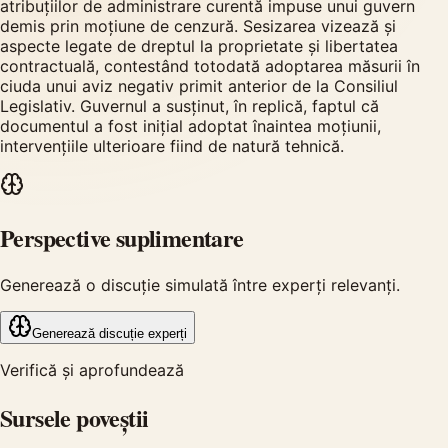
atribuțiilor de administrare curentă impuse unui guvern
demis prin moțiune de cenzură. Sesizarea vizează și
aspecte legate de dreptul la proprietate și libertatea
contractuală, contestând totodată adoptarea măsurii în
ciuda unui aviz negativ primit anterior de la Consiliul
Legislativ. Guvernul a susținut, în replică, faptul că
documentul a fost inițial adoptat înaintea moțiunii,
intervențiile ulterioare fiind de natură tehnică.
Perspective suplimentare
Generează o discuție simulată între experți relevanți.
Generează discuție experți
Verifică și aprofundează
Sursele poveștii