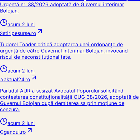
Urgență nr. 38/2026 adoptată de Guvernul interimar
Bolojan.
acum 2 luni
S
stiripesurse.ro
Tudorel Toader critică adoptarea unei ordonanțe de
urgență de către Guvernul interimar Bolojan, invocând
riscul de neconstituționalitate.
acum 2 luni
A
aktual24.ro
Partidul AUR a sesizat Avocatul Poporului solicitând
contestarea constituționalității OUG 38/2026, adoptată de
Guvernul Bolojan după demiterea sa prin moțiune de
cenzură.
acum 2 luni
G
gandul.ro