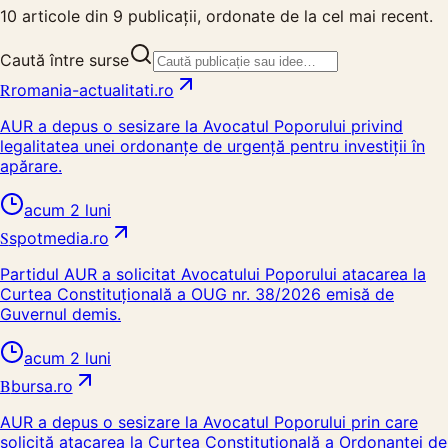
10
articole din
9
publicații, ordonate de la cel mai recent.
Caută între surse
R
romania-actualitati.ro
AUR a depus o sesizare la Avocatul Poporului privind
legalitatea unei ordonanțe de urgență pentru investiții în
apărare.
acum 2 luni
S
spotmedia.ro
Partidul AUR a solicitat Avocatului Poporului atacarea la
Curtea Constituțională a OUG nr. 38/2026 emisă de
Guvernul demis.
acum 2 luni
B
bursa.ro
AUR a depus o sesizare la Avocatul Poporului prin care
solicită atacarea la Curtea Constituțională a Ordonanței de