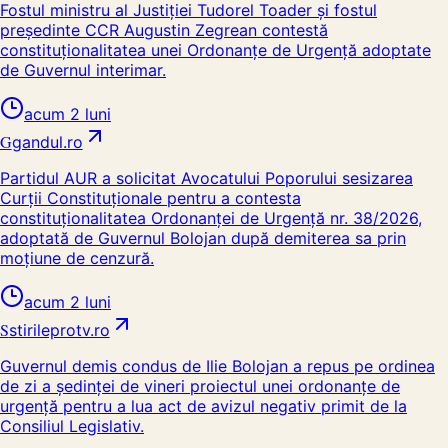
Fostul ministru al Justiției Tudorel Toader și fostul
președinte CCR Augustin Zegrean contestă
constituționalitatea unei Ordonanțe de Urgență adoptate
de Guvernul interimar.
acum 2 luni
G
gandul.ro
Partidul AUR a solicitat Avocatului Poporului sesizarea
Curții Constituționale pentru a contesta
constituționalitatea Ordonanței de Urgență nr. 38/2026,
adoptată de Guvernul Bolojan după demiterea sa prin
moțiune de cenzură.
acum 2 luni
S
stirileprotv.ro
Guvernul demis condus de Ilie Bolojan a repus pe ordinea
de zi a şedinţei de vineri proiectul unei ordonanţe de
urgenţă pentru a lua act de avizul negativ primit de la
Consiliul Legislativ.