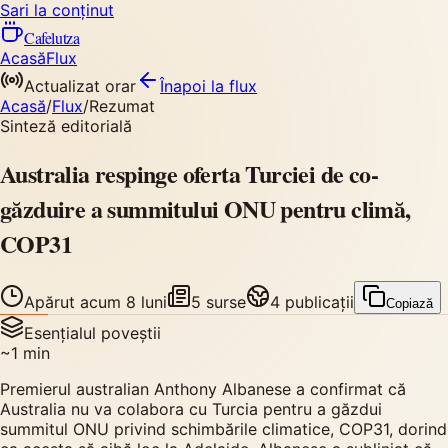
Sari la conținut
Cafelutza
Acasă
Flux
Actualizat orar
Înapoi
la flux
Acasă
/
Flux
/
Rezumat
Sinteză editorială
Australia respinge oferta Turciei de co-
găzduire a summitului ONU pentru climă,
COP31
Apărut
acum 8 luni
5
surse
4
publicații
Copiază
Esențialul poveștii
~
1
min
Premierul australian Anthony Albanese a confirmat că
Australia nu va colabora cu Turcia pentru a găzdui
summitul ONU privind schimbările climatice, COP31, dorind