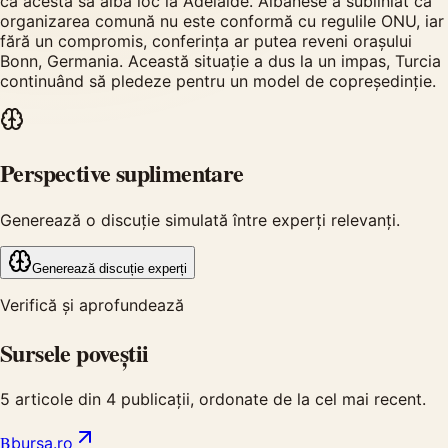
ca acesta să aibă loc la Adelaide. Albanese a subliniat că
organizarea comună nu este conformă cu regulile ONU, iar
fără un compromis, conferința ar putea reveni orașului
Bonn, Germania. Această situație a dus la un impas, Turcia
continuând să pledeze pentru un model de copreședinție.
Perspective suplimentare
Generează o discuție simulată între experți relevanți.
Generează discuție experți
Verifică și aprofundează
Sursele poveștii
5
articole din
4
publicații, ordonate de la cel mai recent.
B
bursa.ro