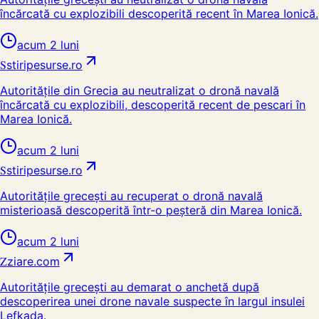
încărcată cu explozibili descoperită recent în Marea Ionică.
acum 2 luni
S
stiripesurse.ro
Autoritățile din Grecia au neutralizat o dronă navală
încărcată cu explozibili, descoperită recent de pescari în
Marea Ionică.
acum 2 luni
S
stiripesurse.ro
Autoritățile grecești au recuperat o dronă navală
misterioasă descoperită într-o peșteră din Marea Ionică.
acum 2 luni
Z
ziare.com
Autoritățile grecești au demarat o anchetă după
descoperirea unei drone navale suspecte în largul insulei
Lefkada.