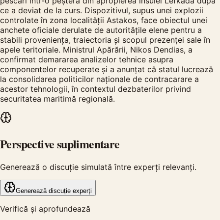
pescari într-o peșteră din apropierea insulei Lefkada după
ce a deviat de la curs. Dispozitivul, supus unei explozii
controlate în zona localității Astakos, face obiectul unei
anchete oficiale derulate de autoritățile elene pentru a
stabili proveniența, traiectoria și scopul prezenței sale în
apele teritoriale. Ministrul Apărării, Nikos Dendias, a
confirmat demararea analizelor tehnice asupra
componentelor recuperate și a anunțat că statul lucrează
la consolidarea politicilor naționale de contracarare a
acestor tehnologii, în contextul dezbaterilor privind
securitatea maritimă regională.
Perspective suplimentare
Generează o discuție simulată între experți relevanți.
Generează discuție experți
Verifică și aprofundează