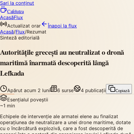
Sari la conținut
Cafelutza
Acasă
Flux
Actualizat orar
Înapoi
la flux
Acasă
/
Flux
/
Rezumat
Sinteză editorială
Autoritățile grecești au neutralizat o dronă
maritimă înarmată descoperită lângă
Lefkada
Apărut
acum 2 luni
6
surse
4
publicații
Copiază
Esențialul poveștii
~
1
min
Echipele de intervenție ale armatei elene au finalizat
operațiunea de neutralizare a unei drone maritime, dotate
cu o încărcătură explozivă, care a fost descoperită de