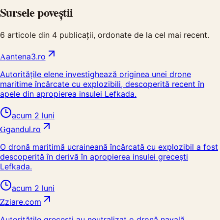
Sursele poveștii
6
articole din
4
publicații, ordonate de la cel mai recent.
A
antena3.ro
Autoritățile elene investighează originea unei drone
maritime încărcate cu explozibili, descoperită recent în
apele din apropierea insulei Lefkada.
acum 2 luni
G
gandul.ro
O dronă maritimă ucraineană încărcată cu explozibil a fost
descoperită în derivă în apropierea insulei grecești
Lefkada.
acum 2 luni
Z
ziare.com
Autoritățile grecești au neutralizat o dronă navală