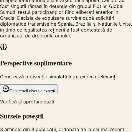
în apele internaționale la sfârșitul lunii aprilie. Cei doi au
fost singurii rămași în detenție din grupul Flotilei Global
Sumud, restul participanților fiind eliberați anterior în
Grecia. Decizia de expulzare survine după solicitări
diplomatice transmise de Spania, Brazilia și Națiunile Unite,
în timp ce legalitatea reținerii a fost contestată de
organizații de drepturile omului.
Perspective suplimentare
Generează o discuție simulată între experți relevanți.
Generează discuție experți
Verifică și aprofundează
Sursele poveștii
3
articole din
3
publicații, ordonate de la cel mai recent.