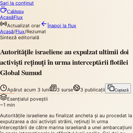
Sari la conținut
Cafelutza
Acasă
Flux
Actualizat orar
Înapoi
la flux
Acasă
/
Flux
/
Rezumat
Sinteză editorială
Autoritățile israeliene au expulzat ultimii doi
activiști reținuți în urma interceptării flotilei
Global Sumud
Apărut
acum 3 luni
3
surse
3
publicații
Copiază
Esențialul poveștii
~
1
min
Autoritățile israeliene au finalizat ancheta și au procedat la
expulzarea a doi activiști străini, reținuți în urma
interceptării de către marina israeliană a unei ambarcațiuni