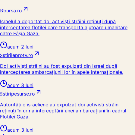
B
bursa.ro
Israelul a deportat doi activiști străini reținuți după
interceptarea flotilei care transporta ajutoare umanitare
către Fâșia Gaza.
acum 2 luni
S
stirileprotv.ro
Doi activiști străini au fost expulzați din Israel după
interceptarea ambarcațiunii lor în apele internaționale.
acum 3 luni
S
stiripesurse.ro
Autoritățile israeliene au expulzat doi activiști străini
reținuți în urma interceptării unei ambarcațiuni în cadrul
Flotilei Gaza.
acum 3 luni