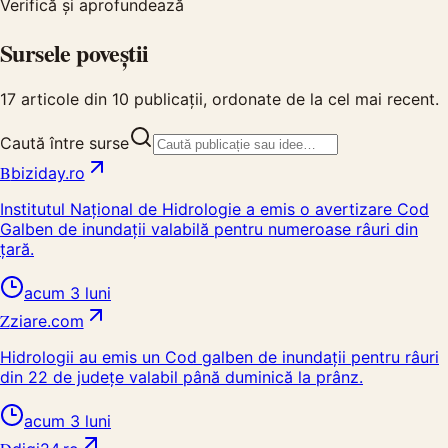
Verifică și aprofundează
Sursele poveștii
17
articole din
10
publicații, ordonate de la cel mai recent.
Caută între surse
B
biziday.ro
Institutul Național de Hidrologie a emis o avertizare Cod
Galben de inundații valabilă pentru numeroase râuri din
țară.
acum 3 luni
Z
ziare.com
Hidrologii au emis un Cod galben de inundații pentru râuri
din 22 de județe valabil până duminică la prânz.
acum 3 luni