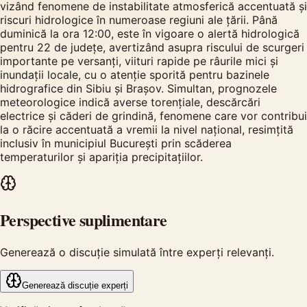
vizând fenomene de instabilitate atmosferică accentuată și
riscuri hidrologice în numeroase regiuni ale țării. Până
duminică la ora 12:00, este în vigoare o alertă hidrologică
pentru 22 de județe, avertizând asupra riscului de scurgeri
importante pe versanți, viituri rapide pe râurile mici și
inundații locale, cu o atenție sporită pentru bazinele
hidrografice din Sibiu și Brașov. Simultan, prognozele
meteorologice indică averse torențiale, descărcări
electrice și căderi de grindină, fenomene care vor contribui
la o răcire accentuată a vremii la nivel național, resimțită
inclusiv în municipiul București prin scăderea
temperaturilor și apariția precipitațiilor.
Perspective suplimentare
Generează o discuție simulată între experți relevanți.
Generează discuție experți