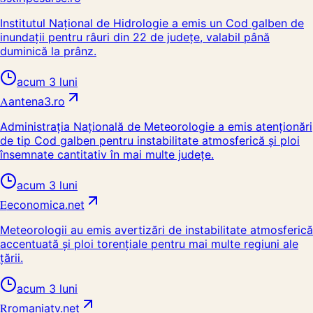
Institutul Național de Hidrologie a emis un Cod galben de
inundații pentru râuri din 22 de județe, valabil până
duminică la prânz.
acum 3 luni
A
antena3.ro
Administrația Națională de Meteorologie a emis atenționări
de tip Cod galben pentru instabilitate atmosferică și ploi
însemnate cantitativ în mai multe județe.
acum 3 luni
E
economica.net
Meteorologii au emis avertizări de instabilitate atmosferică
accentuată și ploi torențiale pentru mai multe regiuni ale
țării.
acum 3 luni
R
romaniatv.net