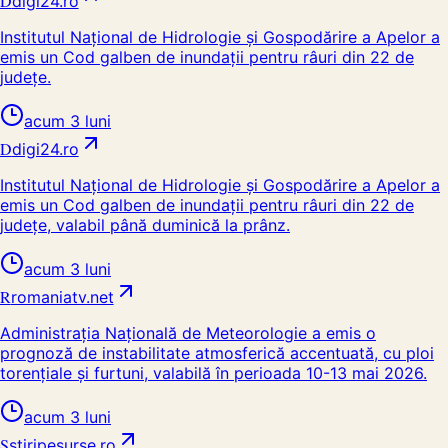
D
digi24.ro
Institutul Naţional de Hidrologie şi Gospodărire a Apelor a
emis un Cod galben de inundaţii pentru râuri din 22 de
judeţe.
acum 3 luni
D
digi24.ro
Institutul Național de Hidrologie și Gospodărire a Apelor a
emis un Cod galben de inundații pentru râuri din 22 de
județe, valabil până duminică la prânz.
acum 3 luni
R
romaniatv.net
Administrația Națională de Meteorologie a emis o
prognoză de instabilitate atmosferică accentuată, cu ploi
torențiale și furtuni, valabilă în perioada 10-13 mai 2026.
acum 3 luni
S
stiripesurse.ro