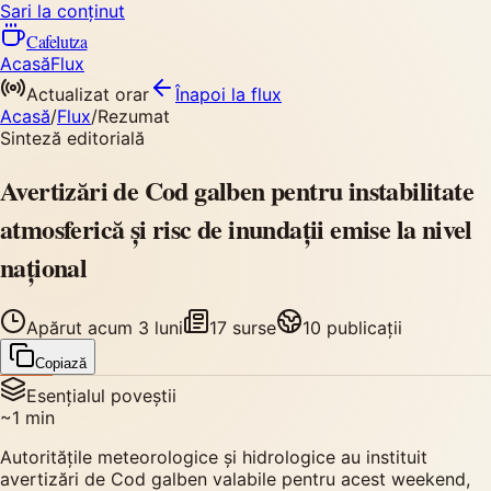
Sari la conținut
Cafelutza
Acasă
Flux
Actualizat orar
Înapoi
la flux
Acasă
/
Flux
/
Rezumat
Sinteză editorială
Avertizări de Cod galben pentru instabilitate
atmosferică și risc de inundații emise la nivel
național
Apărut
acum 3 luni
17
surse
10
publicații
Copiază
Esențialul poveștii
~
1
min
Autoritățile meteorologice și hidrologice au instituit
avertizări de Cod galben valabile pentru acest weekend,