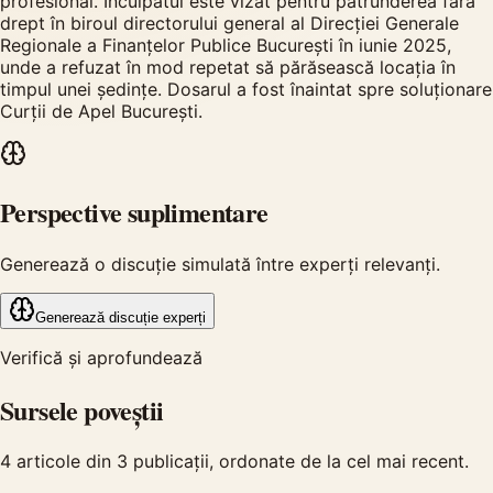
profesional. Inculpatul este vizat pentru pătrunderea fără
drept în biroul directorului general al Direcției Generale
Regionale a Finanțelor Publice București în iunie 2025,
unde a refuzat în mod repetat să părăsească locația în
timpul unei ședințe. Dosarul a fost înaintat spre soluționare
Curții de Apel București.
Perspective suplimentare
Generează o discuție simulată între experți relevanți.
Generează discuție experți
Verifică și aprofundează
Sursele poveștii
4
articole din
3
publicații, ordonate de la cel mai recent.