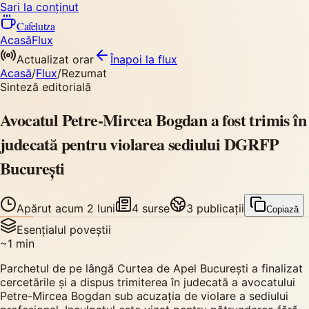
Sari la conținut
Cafelutza
Acasă
Flux
Actualizat orar
Înapoi
la flux
Acasă
/
Flux
/
Rezumat
Sinteză editorială
Avocatul Petre-Mircea Bogdan a fost trimis în
judecată pentru violarea sediului DGRFP
București
Apărut
acum 2 luni
4
surse
3
publicații
Copiază
Esențialul poveștii
~
1
min
Parchetul de pe lângă Curtea de Apel București a finalizat
cercetările și a dispus trimiterea în judecată a avocatului
Petre-Mircea Bogdan sub acuzația de violare a sediului