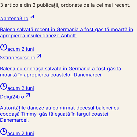
3
articole din
3
publicații, ordonate de la cel mai recent.
A
antena3.ro
Balena salvată recent în Germania a fost găsită moartă în
apropierea insulei daneze Anholt.
acum 2 luni
S
stiripesurse.ro
Balena cu cocoașă salvată în Germania a fost găsită
moartă în apropierea coastelor Danemarcei.
acum 2 luni
D
digi24.ro
Autoritățile daneze au confirmat decesul balenei cu
cocoașă Timmy, găsită eșuată în largul coastei
Danemarcei.
acum 2 luni