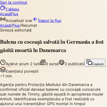
Sari la conținut
Cafelutza
Acasă
Flux
Actualizat orar
Înapoi
la flux
Acasă
/
Flux
/
Rezumat
Sinteză editorială
Balena cu cocoașă salvată în Germania a fost
găsită moartă în Danemarca
Apărut
acum 2 luni
3
surse
3
publicații
Copiază
Esențialul poveștii
~
1
min
Agenția pentru Protecția Mediului din Danemarca a
confirmat oficial decesul balenei cu cocoașă cunoscute
sub numele de Timmy, găsită eșuată în apropierea insulei
Anholt. Identificarea exemplarului a fost realizată cu
ajutorul unui transmițător GPS montat în timpul