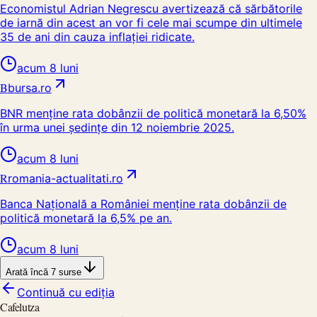
Economistul Adrian Negrescu avertizează că sărbătorile
de iarnă din acest an vor fi cele mai scumpe din ultimele
35 de ani din cauza inflației ridicate.
acum 8 luni
B
bursa.ro
BNR menține rata dobânzii de politică monetară la 6,50%
în urma unei ședințe din 12 noiembrie 2025.
acum 8 luni
R
romania-actualitati.ro
Banca Națională a României menține rata dobânzii de
politică monetară la 6,5% pe an.
acum 8 luni
Arată încă
7
surse
Continuă cu ediția
Cafelutza