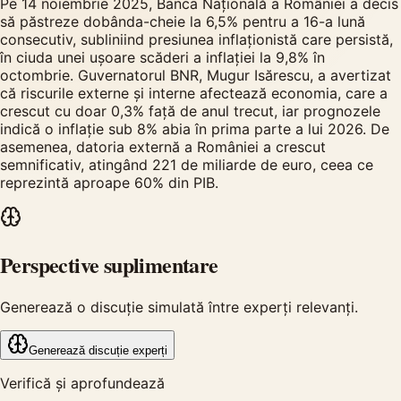
Pe 14 noiembrie 2025, Banca Națională a României a decis
să păstreze dobânda-cheie la 6,5% pentru a 16-a lună
consecutiv, subliniind presiunea inflaționistă care persistă,
în ciuda unei ușoare scăderi a inflației la 9,8% în
octombrie. Guvernatorul BNR, Mugur Isărescu, a avertizat
că riscurile externe și interne afectează economia, care a
crescut cu doar 0,3% față de anul trecut, iar prognozele
indică o inflație sub 8% abia în prima parte a lui 2026. De
asemenea, datoria externă a României a crescut
semnificativ, atingând 221 de miliarde de euro, ceea ce
reprezintă aproape 60% din PIB.
Perspective suplimentare
Generează o discuție simulată între experți relevanți.
Generează discuție experți
Verifică și aprofundează