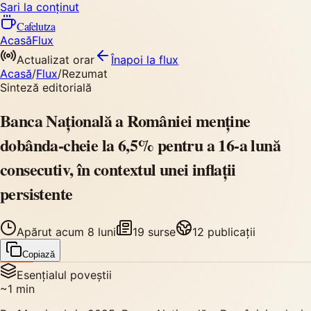
Sari la conținut
Cafelutza
Acasă
Flux
Actualizat orar
Înapoi
la flux
Acasă
/
Flux
/
Rezumat
Sinteză editorială
Banca Națională a României menține
dobânda-cheie la 6,5% pentru a 16-a lună
consecutiv, în contextul unei inflații
persistente
Apărut
acum 8 luni
19
surse
12
publicații
Copiază
Esențialul poveștii
~
1
min