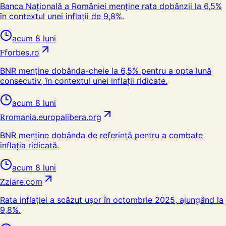
Banca Națională a României menține rata dobânzii la 6,5%
în contextul unei inflații de 9,8%.
acum 8 luni
F
forbes.ro
BNR menține dobânda-cheie la 6,5% pentru a opta lună
consecutiv, în contextul unei inflații ridicate.
acum 8 luni
R
romania.europalibera.org
BNR menține dobânda de referință pentru a combate
inflația ridicată.
acum 8 luni
Z
ziare.com
Rata inflației a scăzut ușor în octombrie 2025, ajungând la
9,8%.