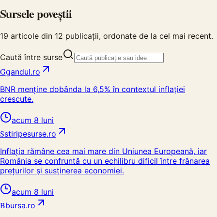
Sursele poveștii
19
articole din
12
publicații, ordonate de la cel mai recent.
Caută între surse
G
gandul.ro
BNR menține dobânda la 6,5% în contextul inflației
crescute.
acum 8 luni
S
stiripesurse.ro
Inflația rămâne cea mai mare din Uniunea Europeană, iar
România se confruntă cu un echilibru dificil între frânarea
prețurilor și susținerea economiei.
acum 8 luni
B
bursa.ro