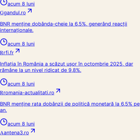
acum 8 luni
G
gandul.ro
BNR menține dobânda-cheie la 6,5%, generând reacții
internaționale.
acum 8 luni
R
rfi.fr
Inflația în România a scăzut ușor în octombrie 2025, dar
rămâne la un nivel ridicat de 9,8%.
acum 8 luni
R
romania-actualitati.ro
BNR menține rata dobânzii de politică monetară la 6,5% pe
an.
acum 8 luni
A
antena3.ro