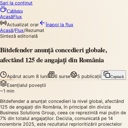
Sari la conținut
Cafelutza
Acasă
Flux
Actualizat orar
Înapoi
la flux
Acasă
/
Flux
/
Rezumat
Sinteză editorială
Bitdefender anunță concedieri globale,
afectând 125 de angajați din România
Apărut
acum 8 luni
6
surse
5
publicații
Copiază
Esențialul poveștii
~
1
min
Bitdefender a anunțat concedieri la nivel global, afectând
125 de angajați din România, în principal din divizia
Business Solutions Group, ceea ce reprezintă mai puțin de
7% din totalul angajaților. Decizia, comunicată pe 14
noiembrie 2025, este rezultatul reprioritizării proiectelor