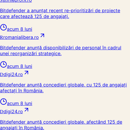
stirileprotv.ro
Bitdefender a anunțat recent re-prioritizări de proiecte
care afectează 125 de angajați.
acum 8 luni
R
romanialibera.ro
Bitdefender anunță disponibilizări de personal în cadrul
unei reorganizări strategice.
acum 8 luni
D
digi24.ro
Bitdefender anunță concedieri globale, cu 125 de angajați
afectați în România.
acum 8 luni
D
digi24.ro
Bitdefender anunță concedieri globale, afectând 125 de
angajați în România.