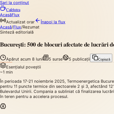
Sari la conținut
Cafelutza
Acasă
Flux
Actualizat orar
Înapoi
la flux
Acasă
/
Flux
/
Rezumat
Sinteză editorială
București: 500 de blocuri afectate de lucrări 
Apărut
acum 8 luni
5
surse
5
publicații
Copiază
Esențialul poveștii
~
1
min
În perioada 17-21 noiembrie 2025, Termoenergetica București
pentru 11 puncte termice din sectoarele 2 și 3, afectând 12
Bulevardul Unirii. Compania a subliniat că finalizarea lucră
în teren pentru a accelera procesul.