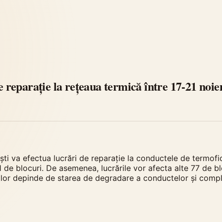
de reparație la rețeaua termică între 17-21 noi
 va efectua lucrări de reparație la conductele de termofica
1 de blocuri. De asemenea, lucrările vor afecta alte 77 de b
rilor depinde de starea de degradare a conductelor și complex