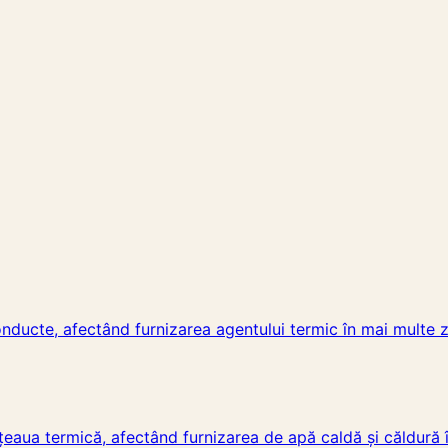
nducte, afectând furnizarea agentului termic în mai multe z
țeaua termică, afectând furnizarea de apă caldă și căldură 