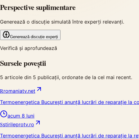
Perspective suplimentare
Generează o discuție simulată între experți relevanți.
Generează discuție experți
Verifică și aprofundează
Sursele poveștii
5
articole din
5
publicații, ordonate de la cel mai recent.
R
romaniatv.net
Termoenergetica București anunță lucrări de reparație la co
acum 8 luni
S
stirileprotv.ro
Termoenergetica București anunță lucrări de reparație la re