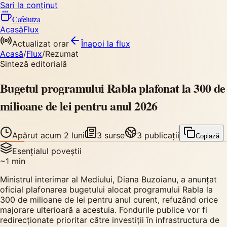
Sari la conținut
Cafelutza
Acasă
Flux
Actualizat orar
Înapoi
la flux
Acasă
/
Flux
/
Rezumat
Sinteză editorială
Bugetul programului Rabla plafonat la 300 de
milioane de lei pentru anul 2026
Apărut
acum 2 luni
3
surse
3
publicații
Copiază
Esențialul poveștii
~
1
min
Ministrul interimar al Mediului, Diana Buzoianu, a anunțat
oficial plafonarea bugetului alocat programului Rabla la
300 de milioane de lei pentru anul curent, refuzând orice
majorare ulterioară a acestuia. Fondurile publice vor fi
redirecționate prioritar către investiții în infrastructura de