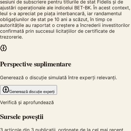
sesiuni de subscriere pentru titlurile de stat Fidelis și de
ajustări operaționale ale indicelui BET-BK. În acest context,
leul s-a apreciat pe piața interbancară, iar randamentul
obligațiunilor de stat pe 10 ani a scăzut, în timp ce
autoritățile au raportat o creștere a încrederii investitorilor
confirmată prin succesul licitațiilor de certificate de
trezorerie.
Perspective suplimentare
Generează o discuție simulată între experți relevanți.
Generează discuție experți
Verifică și aprofundează
Sursele poveștii
3
articole din
3
publicații, ordonate de la cel mai recent.