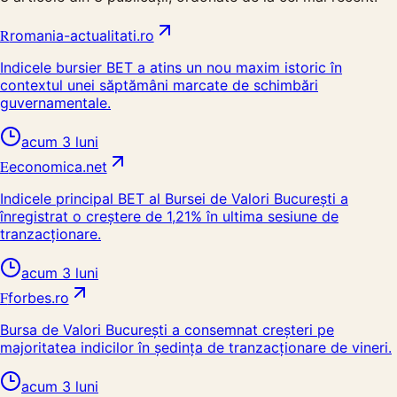
R
romania-actualitati.ro
Indicele bursier BET a atins un nou maxim istoric în
contextul unei săptămâni marcate de schimbări
guvernamentale.
acum 3 luni
E
economica.net
Indicele principal BET al Bursei de Valori București a
înregistrat o creștere de 1,21% în ultima sesiune de
tranzacționare.
acum 3 luni
F
forbes.ro
Bursa de Valori București a consemnat creșteri pe
majoritatea indicilor în ședința de tranzacționare de vineri.
acum 3 luni