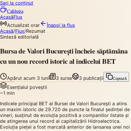
Sari la conținut
Cafelutza
Acasă
Flux
Actualizat orar
Înapoi
la flux
Acasă
/
Flux
/
Rezumat
Sinteză editorială
Bursa de Valori București încheie săptămâna
cu un nou record istoric al indicelui BET
Apărut
acum 3 luni
3
surse
3
publicații
Copiază
Esențialul poveștii
~
1
min
Indicele principal BET al Bursei de Valori București a atins
un maxim istoric de 29.720 de puncte la finalul ședinței de
vineri, susținut de evoluția pozitivă a companiilor listate și
de atingerea unui record al capitalizării Hidroelectrica.
Evoluția pieței a fost marcată anterior de lansarea unei noi