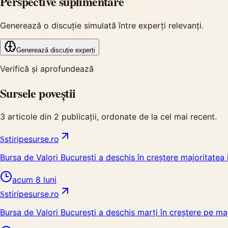
Perspective suplimentare
Generează o discuție simulată între experți relevanți.
Generează discuție experți
Verifică și aprofundează
Sursele poveștii
3
articole din
2
publicații, ordonate de la cel mai recent.
S
stiripesurse.ro
Bursa de Valori București a deschis în creștere majoritatea i
acum 8 luni
S
stiripesurse.ro
Bursa de Valori Bucureşti a deschis marţi în creştere pe majo