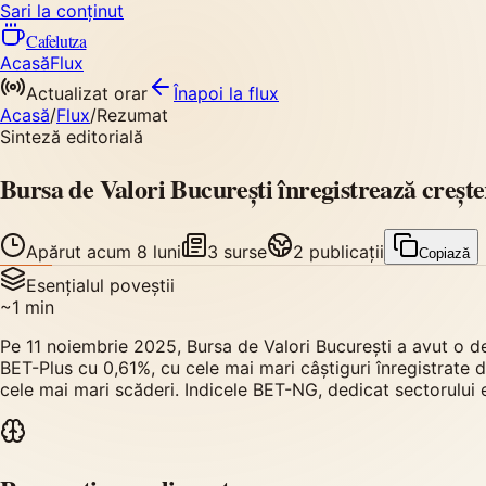
Sari la conținut
Cafelutza
Acasă
Flux
Actualizat orar
Înapoi
la flux
Acasă
/
Flux
/
Rezumat
Sinteză editorială
Bursa de Valori București înregistrează crește
Apărut
acum 8 luni
3
surse
2
publicații
Copiază
Esențialul poveștii
~
1
min
Pe 11 noiembrie 2025, Bursa de Valori București a avut o des
BET-Plus cu 0,61%, cu cele mai mari câștiguri înregistrate d
cele mai mari scăderi. Indicele BET-NG, dedicat sectorului 