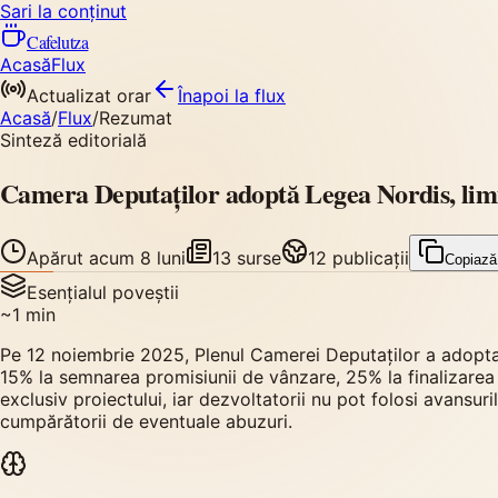
Sari la conținut
Cafelutza
Acasă
Flux
Actualizat orar
Înapoi
la flux
Acasă
/
Flux
/
Rezumat
Sinteză editorială
Camera Deputaților adoptă Legea Nordis, limit
Apărut
acum 8 luni
13
surse
12
publicații
Copiază
Esențialul poveștii
~
1
min
Pe 12 noiembrie 2025, Plenul Camerei Deputaților a adoptat L
15% la semnarea promisiunii de vânzare, 25% la finalizarea st
exclusiv proiectului, iar dezvoltatorii nu pot folosi avansu
cumpărătorii de eventuale abuzuri.