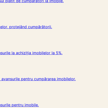
l plătit de cumpărători la imobile.
elor, protejând cumpărătorii.
rile la achiziția imobilelor la 5%.
 avansurile pentru cumpărarea imobilelor.
surile pentru imobile.