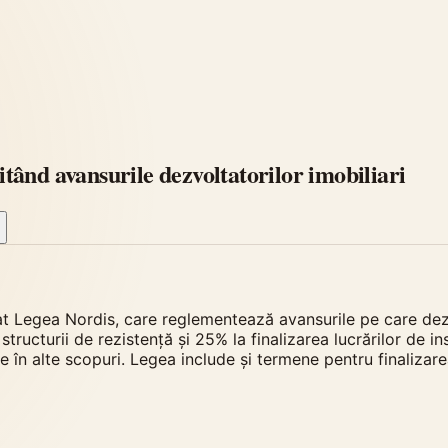
ând avansurile dezvoltatorilor imobiliari
egea Nordis, care reglementează avansurile pe care dezvoltat
ructurii de rezistență și 25% la finalizarea lucrărilor de ins
rile în alte scopuri. Legea include și termene pentru finaliz