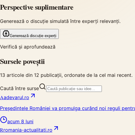
Perspective suplimentare
Generează o discuție simulată între experți relevanți.
Generează discuție experți
Verifică și aprofundează
Sursele poveștii
13
articole din
12
publicații, ordonate de la cel mai recent.
Caută între surse
A
adevarul.ro
Președintele României va promulga curând noi reguli pent
acum 8 luni
R
romania-actualitati.ro