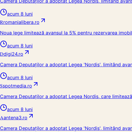
Camera Deputaților a adoptat Legea Nordis, limitând avansu
acum 8 luni
R
romanialibera.ro
Noua lege limitează avansul la 5% pentru rezervarea imobil
acum 8 luni
D
digi24.ro
Camera Deputaților a adoptat Legea 'Nordis', limitând avansu
acum 8 luni
S
spotmedia.ro
Camera Deputaților a adoptat Legea Nordis, care limitează
acum 8 luni
A
antena3.ro
Camera Deputaților a adoptat Legea 'Nordis', limitând avan