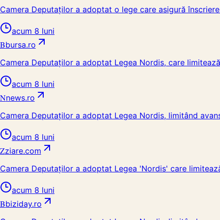
Camera Deputaților a adoptat o lege care asigură înscrierea
acum 8 luni
B
bursa.ro
Camera Deputaților a adoptat Legea Nordis, care limitează a
acum 8 luni
N
news.ro
Camera Deputaților a adoptat Legea Nordis, limitând avansur
acum 8 luni
Z
ziare.com
Camera Deputaților a adoptat Legea 'Nordis' care limitează
acum 8 luni
B
biziday.ro