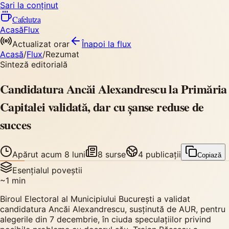
Sari la conținut
Cafelutza
Acasă
Flux
Actualizat orar
Înapoi
la flux
Acasă
/
Flux
/
Rezumat
Sinteză editorială
Candidatura Ancăi Alexandrescu la Primăria
Capitalei validată, dar cu șanse reduse de
succes
Apărut
acum 8 luni
8
surse
4
publicații
Copiază
Esențialul poveștii
~
1
min
Biroul Electoral al Municipiului București a validat
candidatura Ancăi Alexandrescu, susținută de AUR, pentru
alegerile din 7 decembrie, în ciuda speculațiilor privind