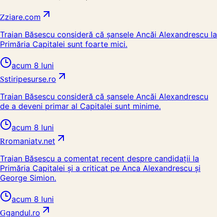
Z
ziare.com
Traian Băsescu consideră că șansele Ancăi Alexandrescu la
Primăria Capitalei sunt foarte mici.
acum 8 luni
S
stiripesurse.ro
Traian Băsescu consideră că șansele Ancăi Alexandrescu
de a deveni primar al Capitalei sunt minime.
acum 8 luni
R
romaniatv.net
Traian Băsescu a comentat recent despre candidații la
Primăria Capitalei și a criticat pe Anca Alexandrescu și
George Simion.
acum 8 luni
G
gandul.ro