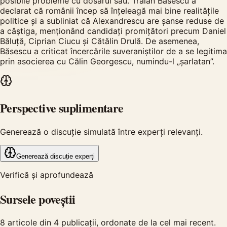
posibile probleme cu dosarul său. Traian Băsescu a
declarat că românii încep să înțeleagă mai bine realitățile
politice și a subliniat că Alexandrescu are șanse reduse de
a câștiga, menționând candidați promițători precum Daniel
Băluță, Ciprian Ciucu și Cătălin Drulă. De asemenea,
Băsescu a criticat încercările suveraniștilor de a se legitima
prin asocierea cu Călin Georgescu, numindu-l „șarlatan”.
Perspective suplimentare
Generează o discuție simulată între experți relevanți.
Generează discuție experți
Verifică și aprofundează
Sursele poveștii
8
articole din
4
publicații, ordonate de la cel mai recent.