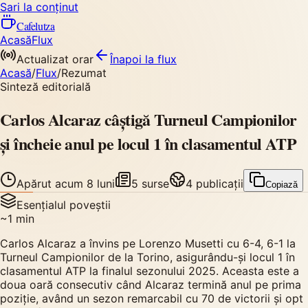
Sari la conținut
Cafelutza
Acasă
Flux
Actualizat orar
Înapoi
la flux
Acasă
/
Flux
/
Rezumat
Sinteză editorială
Carlos Alcaraz câștigă Turneul Campionilor
și încheie anul pe locul 1 în clasamentul ATP
Apărut
acum 8 luni
5
surse
4
publicații
Copiază
Esențialul poveștii
~
1
min
Carlos Alcaraz a învins pe Lorenzo Musetti cu 6-4, 6-1 la
Turneul Campionilor de la Torino, asigurându-și locul 1 în
clasamentul ATP la finalul sezonului 2025. Aceasta este a
doua oară consecutiv când Alcaraz termină anul pe prima
poziție, având un sezon remarcabil cu 70 de victorii și opt