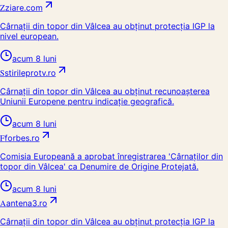
Z
ziare.com
Cârnații din topor din Vâlcea au obținut protecția IGP la
nivel european.
acum 8 luni
S
stirileprotv.ro
Cârnații din topor din Vâlcea au obținut recunoașterea
Uniunii Europene pentru indicație geografică.
acum 8 luni
F
forbes.ro
Comisia Europeană a aprobat înregistrarea 'Cârnaţilor din
topor din Vâlcea' ca Denumire de Origine Protejată.
acum 8 luni
A
antena3.ro
Cârnații din topor din Vâlcea au obținut protecția IGP la