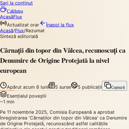
Sari la conținut
Cafelutza
Acasă
Flux
Actualizat orar
Înapoi
la flux
Acasă
/
Flux
/
Rezumat
Sinteză editorială
Cârnații din topor din Vâlcea, recunoscuți ca
Denumire de Origine Protejată la nivel
european
Apărut
acum 8 luni
5
surse
5
publicații
Copiază
Esențialul poveștii
~
1
min
Pe 11 noiembrie 2025, Comisia Europeană a aprobat
înregistrarea 'Cârnaților din topor din Vâlcea' ca Denumire
de Origine Protejată, recunoscând astfel calitățile