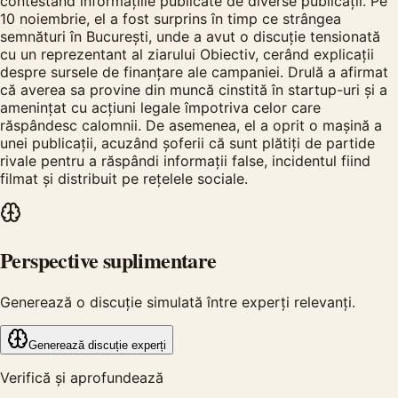
contestând informațiile publicate de diverse publicații. Pe
10 noiembrie, el a fost surprins în timp ce strângea
semnături în București, unde a avut o discuție tensionată
cu un reprezentant al ziarului Obiectiv, cerând explicații
despre sursele de finanțare ale campaniei. Drulă a afirmat
că averea sa provine din muncă cinstită în startup-uri și a
amenințat cu acțiuni legale împotriva celor care
răspândesc calomnii. De asemenea, el a oprit o mașină a
unei publicații, acuzând șoferii că sunt plătiți de partide
rivale pentru a răspândi informații false, incidentul fiind
filmat și distribuit pe rețelele sociale.
Perspective suplimentare
Generează o discuție simulată între experți relevanți.
Generează discuție experți
Verifică și aprofundează