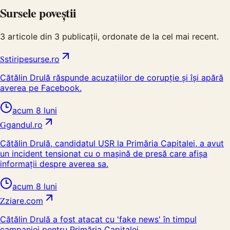
Sursele poveștii
3
articole din
3
publicații, ordonate de la cel mai recent.
S
stiripesurse.ro
Cătălin Drulă răspunde acuzațiilor de corupție și își apără
averea pe Facebook.
acum 8 luni
G
gandul.ro
Cătălin Drulă, candidatul USR la Primăria Capitalei, a avut
un incident tensionat cu o mașină de presă care afișa
informații despre averea sa.
acum 8 luni
Z
ziare.com
Cătălin Drulă a fost atacat cu 'fake news' în timpul
campaniei pentru Primăria Capitalei.