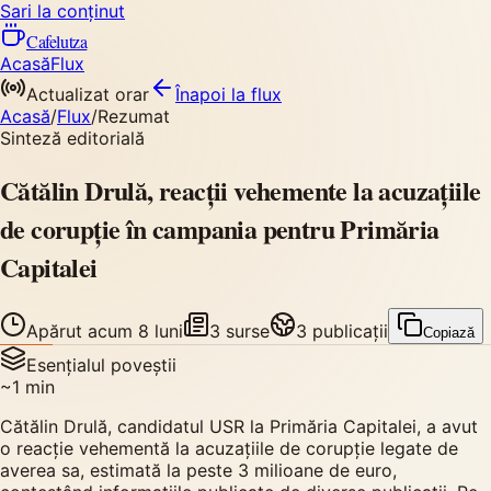
Sari la conținut
Cafelutza
Acasă
Flux
Actualizat orar
Înapoi
la flux
Acasă
/
Flux
/
Rezumat
Sinteză editorială
Cătălin Drulă, reacții vehemente la acuzațiile
de corupție în campania pentru Primăria
Capitalei
Apărut
acum 8 luni
3
surse
3
publicații
Copiază
Esențialul poveștii
~
1
min
Cătălin Drulă, candidatul USR la Primăria Capitalei, a avut
o reacție vehementă la acuzațiile de corupție legate de
averea sa, estimată la peste 3 milioane de euro,