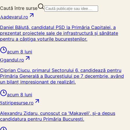
Caută între surse
A
adevarul.ro
Daniel Băluță, candidatul PSD la Primăria Capitalei, a
prezentat proiectele sale de infrastructură și sănătate
pentru a câștiga voturile bucureștenilor.
acum 8 luni
G
gandul.ro
Ciprian Ciucu, primarul Sectorului 6, candidează pentru
Primăria Generală a Bucureștiului pe 7 decembrie, având
un bilanț impresionant de realizări.
acum 8 luni
S
stiripesurse.ro
Alexandru Zidaru, cunoscut ca 'Makaveli', și-a depus
candidatura pentru Primăria București.