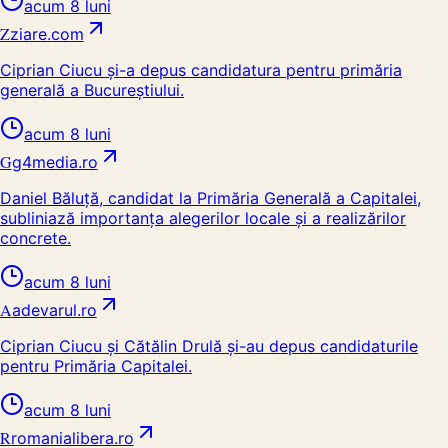
acum 8 luni
Z
ziare.com
Ciprian Ciucu și-a depus candidatura pentru primăria
generală a Bucureștiului.
acum 8 luni
G
g4media.ro
Daniel Băluță, candidat la Primăria Generală a Capitalei,
subliniază importanța alegerilor locale și a realizărilor
concrete.
acum 8 luni
A
adevarul.ro
Ciprian Ciucu și Cătălin Drulă și-au depus candidaturile
pentru Primăria Capitalei.
acum 8 luni
R
romanialibera.ro