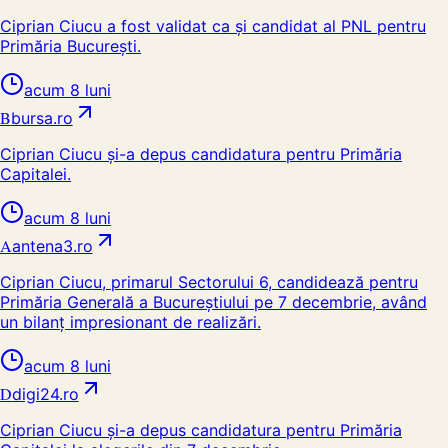
Ciprian Ciucu a fost validat ca și candidat al PNL pentru
Primăria București.
acum 8 luni
B
bursa.ro
Ciprian Ciucu și-a depus candidatura pentru Primăria
Capitalei.
acum 8 luni
A
antena3.ro
Ciprian Ciucu, primarul Sectorului 6, candidează pentru
Primăria Generală a Bucureștiului pe 7 decembrie, având
un bilanț impresionant de realizări.
acum 8 luni
D
digi24.ro
Ciprian Ciucu și-a depus candidatura pentru Primăria