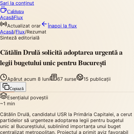
Sari la conținut
Cafelutza
Acasă
Flux
Actualizat orar
Înapoi
la flux
Acasă
/
Flux
/
Rezumat
Sinteză editorială
Cătălin Drulă solicită adoptarea urgentă a
legii bugetului unic pentru București
Apărut
acum 8 luni
67
surse
15
publicații
Copiază
Esențialul poveștii
~
1
min
Cătălin Drulă, candidatul USR la Primăria Capitalei, a cerut
partidelor să urgenteze adoptarea legii pentru bugetul
unic al Bucureștiului, subliniind importanța unui buget
centralizat metropolitan. Proiectul a primit aviz favorabil