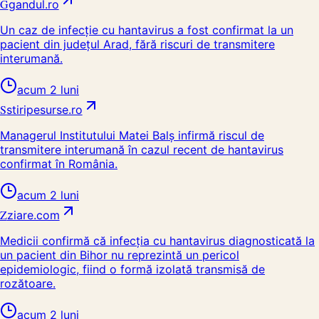
G
gandul.ro
Un caz de infecție cu hantavirus a fost confirmat la un
pacient din județul Arad, fără riscuri de transmitere
interumană.
acum 2 luni
S
stiripesurse.ro
Managerul Institutului Matei Balș infirmă riscul de
transmitere interumană în cazul recent de hantavirus
confirmat în România.
acum 2 luni
Z
ziare.com
Medicii confirmă că infecția cu hantavirus diagnosticată la
un pacient din Bihor nu reprezintă un pericol
epidemiologic, fiind o formă izolată transmisă de
rozătoare.
acum 2 luni