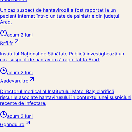
Un caz suspect de hantaviroză a fost raportat la un
pacient internat într-o unitate de psihiatrie din județul
Arad.
acum 2 luni
R
rfi.fr
Institutul Național de Sănătate Publică investighează un
caz suspect de hantaviroză raportat la Arad.
acum 2 luni
A
adevarul.ro
Directorul medical al Institutului Matei Balș clarifică
riscurile asociate hantavirusului în contextul unei suspiciuni
recente de infectare.
acum 2 luni
G
gandul.ro