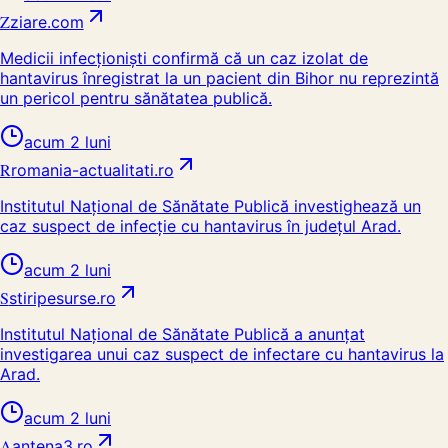
Z
ziare.com
Medicii infecționiști confirmă că un caz izolat de
hantavirus înregistrat la un pacient din Bihor nu reprezintă
un pericol pentru sănătatea publică.
acum 2 luni
R
romania-actualitati.ro
Institutul Național de Sănătate Publică investighează un
caz suspect de infecție cu hantavirus în județul Arad.
acum 2 luni
S
stiripesurse.ro
Institutul Național de Sănătate Publică a anunțat
investigarea unui caz suspect de infectare cu hantavirus la
Arad.
acum 2 luni
A
antena3.ro