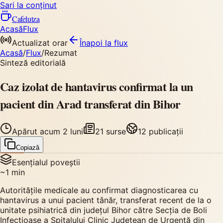
Sari la conținut
Cafelutza
Acasă
Flux
Actualizat orar
Înapoi
la flux
Acasă
/
Flux
/
Rezumat
Sinteză editorială
Caz izolat de hantavirus confirmat la un
pacient din Arad transferat din Bihor
Apărut
acum 2 luni
21
surse
12
publicații
Copiază
Esențialul poveștii
~
1
min
Autoritățile medicale au confirmat diagnosticarea cu
hantavirus a unui pacient tânăr, transferat recent de la o
unitate psihiatrică din județul Bihor către Secția de Boli
Infecțioase a Spitalului Clinic Județean de Urgență din