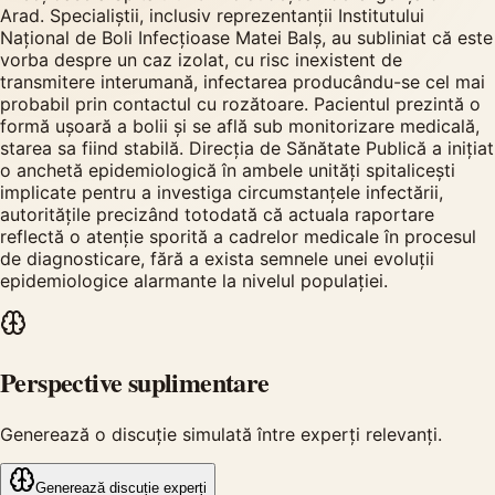
Arad. Specialiștii, inclusiv reprezentanții Institutului
Național de Boli Infecțioase Matei Balș, au subliniat că este
vorba despre un caz izolat, cu risc inexistent de
transmitere interumană, infectarea producându-se cel mai
probabil prin contactul cu rozătoare. Pacientul prezintă o
formă ușoară a bolii și se află sub monitorizare medicală,
starea sa fiind stabilă. Direcția de Sănătate Publică a inițiat
o anchetă epidemiologică în ambele unități spitalicești
implicate pentru a investiga circumstanțele infectării,
autoritățile precizând totodată că actuala raportare
reflectă o atenție sporită a cadrelor medicale în procesul
de diagnosticare, fără a exista semnele unei evoluții
epidemiologice alarmante la nivelul populației.
Perspective suplimentare
Generează o discuție simulată între experți relevanți.
Generează discuție experți