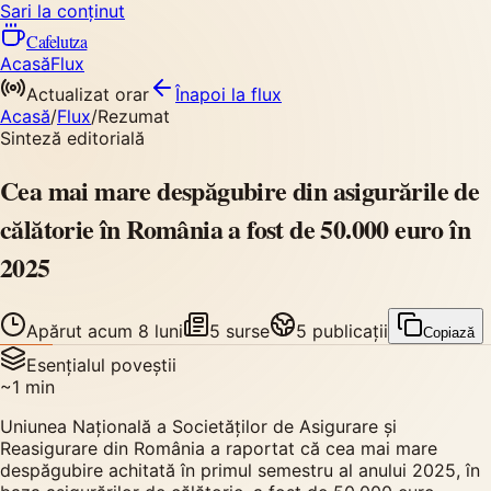
Sari la conținut
Cafelutza
Acasă
Flux
Actualizat orar
Înapoi
la flux
Acasă
/
Flux
/
Rezumat
Sinteză editorială
Cea mai mare despăgubire din asigurările de
călătorie în România a fost de 50.000 euro în
2025
Apărut
acum 8 luni
5
surse
5
publicații
Copiază
Esențialul poveștii
~
1
min
Uniunea Naţională a Societăţilor de Asigurare şi
Reasigurare din România a raportat că cea mai mare
despăgubire achitată în primul semestru al anului 2025, în