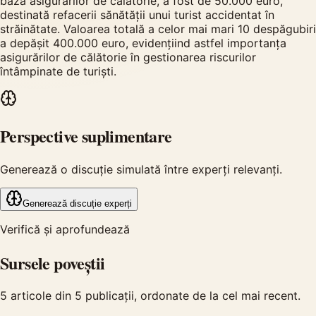
baza asigurărilor de călătorie, a fost de 50.000 euro,
destinată refacerii sănătății unui turist accidentat în
străinătate. Valoarea totală a celor mai mari 10 despăgubiri
a depășit 400.000 euro, evidențiind astfel importanța
asigurărilor de călătorie în gestionarea riscurilor
întâmpinate de turiști.
Perspective suplimentare
Generează o discuție simulată între experți relevanți.
Generează discuție experți
Verifică și aprofundează
Sursele poveștii
5
articole din
5
publicații, ordonate de la cel mai recent.