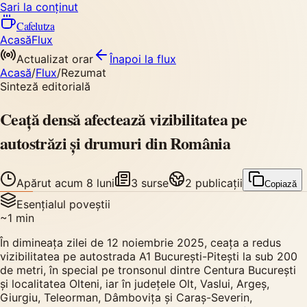
Sari la conținut
Cafelutza
Acasă
Flux
Actualizat orar
Înapoi
la flux
Acasă
/
Flux
/
Rezumat
Sinteză editorială
Ceață densă afectează vizibilitatea pe
autostrăzi și drumuri din România
Apărut
acum 8 luni
3
surse
2
publicații
Copiază
Esențialul poveștii
~
1
min
În dimineața zilei de 12 noiembrie 2025, ceața a redus
vizibilitatea pe autostrada A1 București-Pitești la sub 200
de metri, în special pe tronsonul dintre Centura București
și localitatea Olteni, iar în județele Olt, Vaslui, Argeș,
Giurgiu, Teleorman, Dâmbovița și Caraș-Severin,