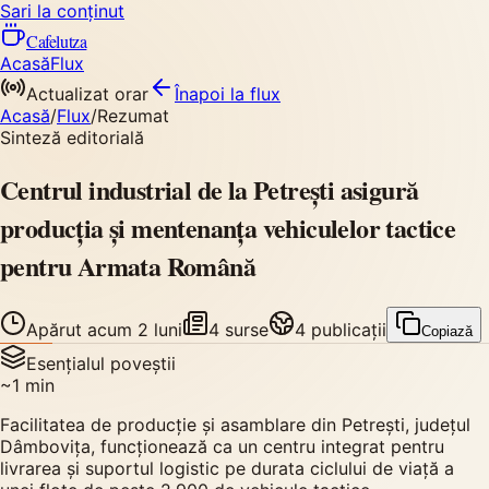
Sari la conținut
Cafelutza
Acasă
Flux
Actualizat orar
Înapoi
la flux
Acasă
/
Flux
/
Rezumat
Sinteză editorială
Centrul industrial de la Petrești asigură
producția și mentenanța vehiculelor tactice
pentru Armata Română
Apărut
acum 2 luni
4
surse
4
publicații
Copiază
Esențialul poveștii
~
1
min
Facilitatea de producție și asamblare din Petrești, județul
Dâmbovița, funcționează ca un centru integrat pentru
livrarea și suportul logistic pe durata ciclului de viață a