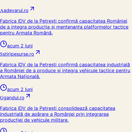
A
adevarul.ro
Fabrica IDV de la Petrești confirmă capacitatea României
de a integra producția și mentenanța platformelor tactice
pentru Armata Română.
acum 2 luni
S
stiripesurse.ro
Fabrica IDV de la Petrești confirmă capacitatea industrială
a României de a produce și integra vehicule tactice pentru
Armata Națională.
acum 2 luni
G
gandul.ro
Fabrica IDV de la Petrești consolidează capacitatea
industrială de apărare a României prin integrarea
producției de vehicule militare.