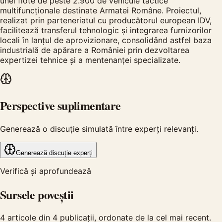
unei flote de peste 2.900 de vehicule tactice
multifuncționale destinate Armatei Române. Proiectul,
realizat prin parteneriatul cu producătorul european IDV,
facilitează transferul tehnologic și integrarea furnizorilor
locali în lanțul de aprovizionare, consolidând astfel baza
industrială de apărare a României prin dezvoltarea
expertizei tehnice și a mentenanței specializate.
Perspective suplimentare
Generează o discuție simulată între experți relevanți.
Generează discuție experți
Verifică și aprofundează
Sursele poveștii
4
articole din
4
publicații, ordonate de la cel mai recent.