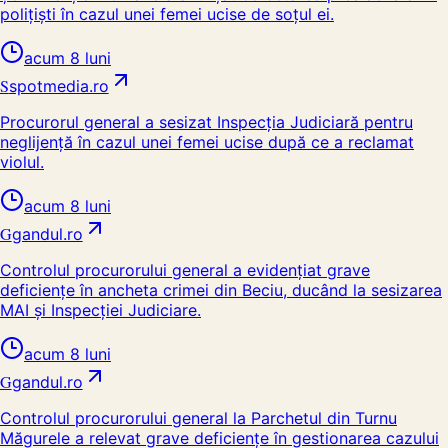
poliţişti în cazul unei femei ucise de soţul ei.
acum 8 luni
S
spotmedia.ro
Procurorul general a sesizat Inspecția Judiciară pentru
neglijență în cazul unei femei ucise după ce a reclamat
violul.
acum 8 luni
G
gandul.ro
Controlul procurorului general a evidențiat grave
deficiențe în ancheta crimei din Beciu, ducând la sesizarea
MAI și Inspecției Judiciare.
acum 8 luni
G
gandul.ro
Controlul procurorului general la Parchetul din Turnu
Măgurele a relevat grave deficiențe în gestionarea cazului