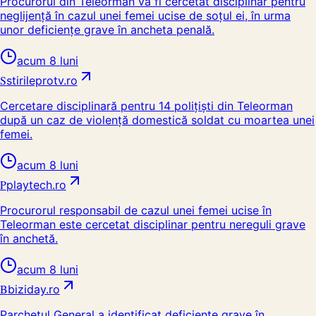
Procurorul din Teleorman va fi cercetat disciplinar pentru
neglijență în cazul unei femei ucise de soțul ei, în urma
unor deficiențe grave în ancheta penală.
acum 8 luni
S
stirileprotv.ro
Cercetare disciplinară pentru 14 polițiști din Teleorman
după un caz de violență domestică soldat cu moartea unei
femei.
acum 8 luni
P
playtech.ro
Procurorul responsabil de cazul unei femei ucise în
Teleorman este cercetat disciplinar pentru nereguli grave
în anchetă.
acum 8 luni
B
biziday.ro
Parchetul General a identificat deficiențe grave în