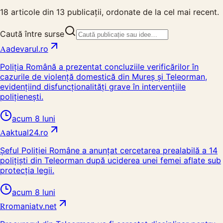
18
articole din
13
publicații, ordonate de la cel mai recent.
Caută între surse
A
adevarul.ro
Poliția Română a prezentat concluziile verificărilor în
cazurile de violență domestică din Mureș și Teleorman,
evidențiind disfuncționalități grave în intervențiile
polițienești.
acum 8 luni
A
aktual24.ro
Șeful Poliției Române a anunțat cercetarea prealabilă a 14
polițiști din Teleorman după uciderea unei femei aflate sub
protecția legii.
acum 8 luni
R
romaniatv.net