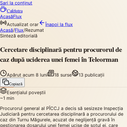
Sari la conținut
Cafelutza
Acasă
Flux
Actualizat orar
Înapoi
la flux
Acasă
/
Flux
/
Rezumat
Sinteză editorială
Cercetare disciplinară pentru procurorul de
caz după uciderea unei femei în Teleorman
Apărut
acum 8 luni
18
surse
13
publicații
Copiază
Esențialul poveștii
~
1
min
Procurorul general al PÎCCJ a decis să sesizeze Inspecția
Judiciară pentru cercetarea disciplinară a procurorului de
caz din Turnu Măgurele, acuzat de neglijență gravă în
gestionarea dosarului unei femei ucise de soțul ei, care