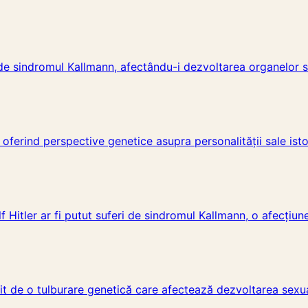
 de sindromul Kallmann, afectându-i dezvoltarea organelor s
ferind perspective genetice asupra personalității sale isto
 Hitler ar fi putut suferi de sindromul Kallmann, o afecțiun
rit de o tulburare genetică care afectează dezvoltarea sexu