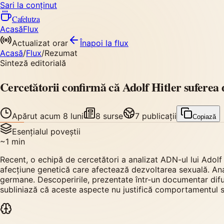
Sari la conținut
Cafelutza
Acasă
Flux
Actualizat orar
Înapoi
la flux
Acasă
/
Flux
/
Rezumat
Sinteză editorială
Cercetătorii confirmă că Adolf Hitler suferea
Apărut
acum 8 luni
8
surse
7
publicații
Copiază
Esențialul poveștii
~
1
min
Recent, o echipă de cercetători a analizat ADN-ul lui Adolf
afecțiune genetică care afectează dezvoltarea sexuală. Ana
germane. Descoperirile, prezentate într-un documentar difu
subliniază că aceste aspecte nu justifică comportamentul să