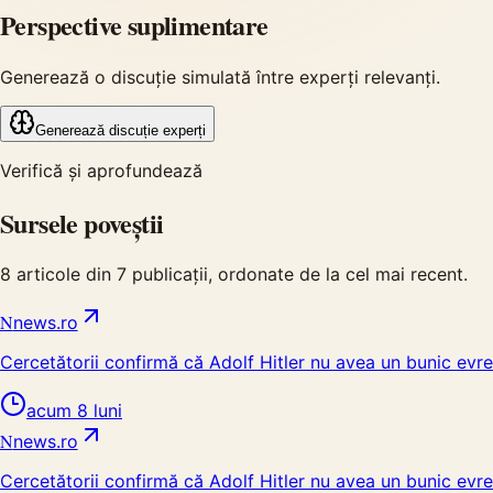
Perspective suplimentare
Generează o discuție simulată între experți relevanți.
Generează discuție experți
Verifică și aprofundează
Sursele poveștii
8
articole din
7
publicații, ordonate de la cel mai recent.
N
news.ro
Cercetătorii confirmă că Adolf Hitler nu avea un bunic evr
acum 8 luni
N
news.ro
Cercetătorii confirmă că Adolf Hitler nu avea un bunic evr