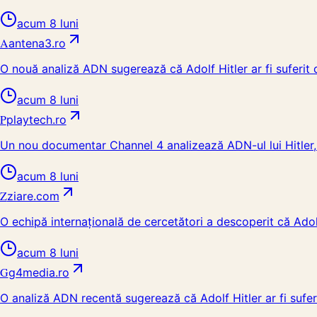
acum 8 luni
A
antena3.ro
O nouă analiză ADN sugerează că Adolf Hitler ar fi suferit
acum 8 luni
P
playtech.ro
Un nou documentar Channel 4 analizează ADN-ul lui Hitler, o
acum 8 luni
Z
ziare.com
O echipă internațională de cercetători a descoperit că Adolf
acum 8 luni
G
g4media.ro
O analiză ADN recentă sugerează că Adolf Hitler ar fi sufe