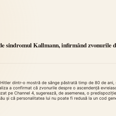
 de sindromul Kallmann, infirmând zvonurile d
 Hitler dintr-o mostră de sânge păstrată timp de 80 de ani,
liza a confirmat că zvonurile despre o ascendență evreiască
zat pe Channel 4, sugerează, de asemenea, o predispoziție g
u și că personalitatea lui nu poate fi redusă la un cod gene