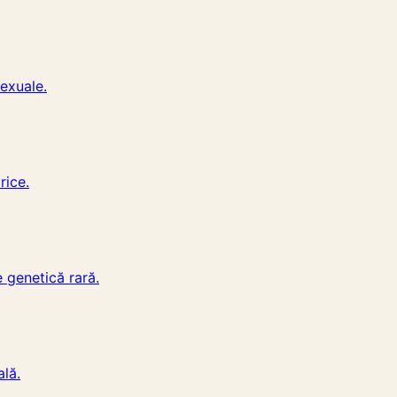
exuale.
rice.
e genetică rară.
ală.