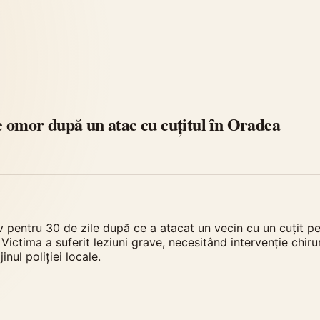
e omor după un atac cu cuțitul în Oradea
v pentru 30 de zile după ce a atacat un vecin cu un cuțit p
ictima a suferit leziuni grave, necesitând intervenție chir
nul poliției locale.