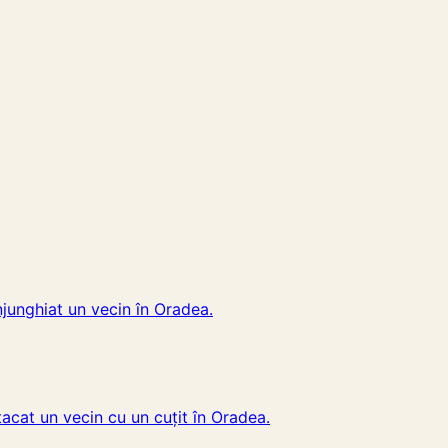
njunghiat un vecin în Oradea.
acat un vecin cu un cuțit în Oradea.