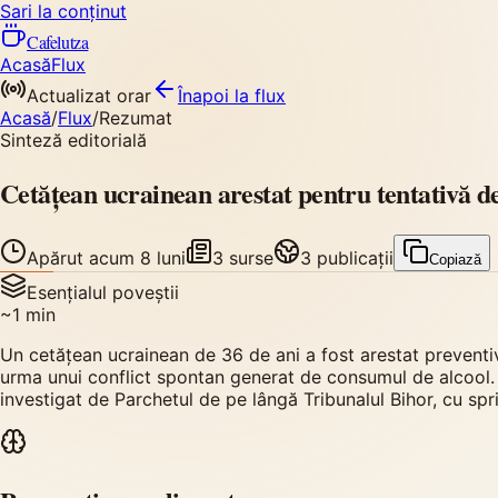
Sari la conținut
Cafelutza
Acasă
Flux
Actualizat orar
Înapoi
la flux
Acasă
/
Flux
/
Rezumat
Sinteză editorială
Cetățean ucrainean arestat pentru tentativă d
Apărut
acum 8 luni
3
surse
3
publicații
Copiază
Esențialul poveștii
~
1
min
Un cetățean ucrainean de 36 de ani a fost arestat preventi
urma unui conflict spontan generat de consumul de alcool. V
investigat de Parchetul de pe lângă Tribunalul Bihor, cu spriji