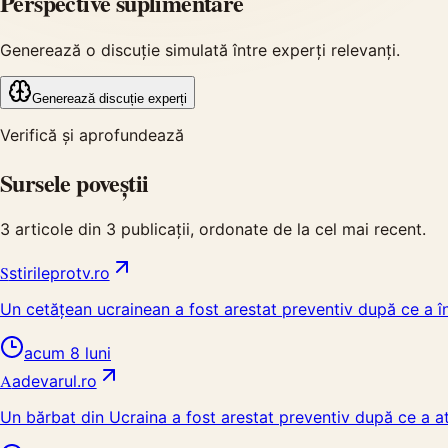
Perspective suplimentare
Generează o discuție simulată între experți relevanți.
Generează discuție experți
Verifică și aprofundează
Sursele poveștii
3
articole din
3
publicații, ordonate de la cel mai recent.
S
stirileprotv.ro
Un cetățean ucrainean a fost arestat preventiv după ce a î
acum 8 luni
A
adevarul.ro
Un bărbat din Ucraina a fost arestat preventiv după ce a at