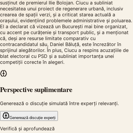
susținut de premierul Ilie Bolojan. Ciucu a subliniat
necesitatea unui proiect de regenerare urbană, inclusiv
crearea de spații verzi, și a criticat starea actuală a
orașului, evidențiind problemele administrative și poluarea.
El a declarat că vizează un București mai bine organizat,
cu accent pe curățenie și transport public, și a menționat
că, deși are resurse limitate comparativ cu
contracandidatul său, Daniel Băluță, este încrezător în
sprijinul alegătorilor. În plus, Ciucu a respins acuzațiile de
blat electoral cu PSD și a subliniat importanța unei
competiții corecte în alegeri.
Perspective suplimentare
Generează o discuție simulată între experți relevanți.
Generează discuție experți
Verifică și aprofundează