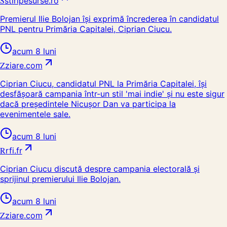
S
stiripesurse.ro
Premierul Ilie Bolojan își exprimă încrederea în candidatul
PNL pentru Primăria Capitalei, Ciprian Ciucu.
acum 8 luni
Z
ziare.com
Ciprian Ciucu, candidatul PNL la Primăria Capitalei, își
desfășoară campania într-un stil 'mai indie' și nu este sigur
dacă președintele Nicușor Dan va participa la
evenimentele sale.
acum 8 luni
R
rfi.fr
Ciprian Ciucu discută despre campania electorală și
sprijinul premierului Ilie Bolojan.
acum 8 luni
Z
ziare.com