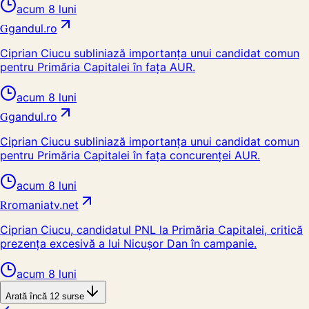
acum 8 luni
G
gandul.ro
Ciprian Ciucu subliniază importanța unui candidat comun
pentru Primăria Capitalei în fața AUR.
acum 8 luni
G
gandul.ro
Ciprian Ciucu subliniază importanța unui candidat comun
pentru Primăria Capitalei în fața concurenței AUR.
acum 8 luni
R
romaniatv.net
Ciprian Ciucu, candidatul PNL la Primăria Capitalei, critică
prezența excesivă a lui Nicușor Dan în campanie.
acum 8 luni
Arată încă
12
surse