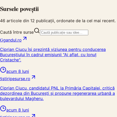
Sursele poveștii
46
articole din
12
publicații, ordonate de la cel mai recent.
Caută între surse
G
gandul.ro
Ciprian Ciucu își prezintă viziunea pentru conducerea
Bucureștiului în cadrul emisiunii "Ai aflat, cu Ionuț
Cristache".
acum 8 luni
S
stiripesurse.ro
Ciprian Ciucu, candidatul PNL la Primăria Capitalei, critică
dezordinea din București și propune regenerarea urbană a
bulevardului Magheru.
acum 8 luni