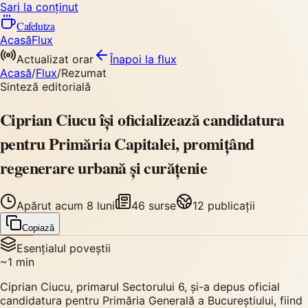
Sari la conținut
Cafelutza
Acasă
Flux
Actualizat orar
Înapoi
la flux
Acasă
/
Flux
/
Rezumat
Sinteză editorială
Ciprian Ciucu își oficializează candidatura
pentru Primăria Capitalei, promițând
regenerare urbană și curățenie
Apărut
acum 8 luni
46
surse
12
publicații
Copiază
Esențialul poveștii
~
1
min
Ciprian Ciucu, primarul Sectorului 6, și-a depus oficial
candidatura pentru Primăria Generală a Bucureștiului, fiind