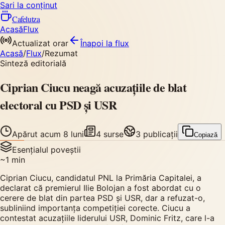
Sari la conținut
Cafelutza
Acasă
Flux
Actualizat orar
Înapoi
la flux
Acasă
/
Flux
/
Rezumat
Sinteză editorială
Ciprian Ciucu neagă acuzațiile de blat
electoral cu PSD și USR
Apărut
acum 8 luni
4
surse
3
publicații
Copiază
Esențialul poveștii
~
1
min
Ciprian Ciucu, candidatul PNL la Primăria Capitalei, a
declarat că premierul Ilie Bolojan a fost abordat cu o
cerere de blat din partea PSD și USR, dar a refuzat-o,
subliniind importanța competiției corecte. Ciucu a
contestat acuzațiile liderului USR, Dominic Fritz, care l-a