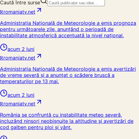
Caută între surse
R
romaniatv.net
Administrația Națională de Meteorologie a emis prognoza
pentru următoarele zile, anunțând o perioadă de
instabilitate atmosferică accentuată la nivel național.
acum 2 luni
R
romaniatv.net
Administrația Națională de Meteorologie a emis avertizări
de vreme severă și a anunțat o scădere bruscă a
temperaturilor pe 13 mai.
acum 2 luni
R
romaniatv.net
România se confruntă cu instabilitate meteo severă,
incluzând ninsori neobișnuite la altitudine și avertizări de
cod galben pentru ploi și vânt.