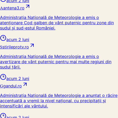
acum 2 luni
A
antena3.ro
Administrația Națională de Meteorologie a emis o
atenționare Cod galben de vânt puternic pentru zone din
sudul și sud-estul României.
acum 2 luni
S
stirileprotv.ro
Administrația Națională de Meteorologie a emis o
avertizare de vânt puternic pentru mai multe regiuni din
sudul țării.
acum 2 luni
G
gandul.ro
Administrația Națională de Meteorologie a anunțat o răcire
accentuată a vremii la nivel național, cu precipitații și
intensificări ale vântului.
acum 2 luni