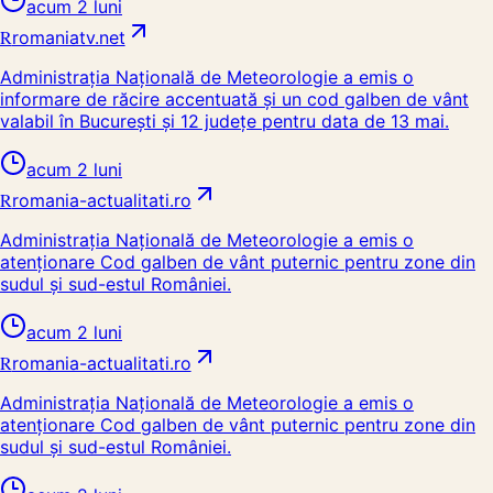
acum 2 luni
R
romaniatv.net
Administrația Națională de Meteorologie a emis o
informare de răcire accentuată și un cod galben de vânt
valabil în București și 12 județe pentru data de 13 mai.
acum 2 luni
R
romania-actualitati.ro
Administrația Națională de Meteorologie a emis o
atenționare Cod galben de vânt puternic pentru zone din
sudul și sud-estul României.
acum 2 luni
R
romania-actualitati.ro
Administrația Națională de Meteorologie a emis o
atenționare Cod galben de vânt puternic pentru zone din
sudul și sud-estul României.