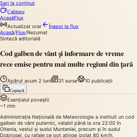
Sari la conținut
Cafelutza
Acasă
Flux
Actualizat orar
Înapoi
la flux
Acasă
/
Flux
/
Rezumat
Sinteză editorială
Cod galben de vânt și informare de vreme
rece emise pentru mai multe regiuni din țară
Apărut
acum 2 luni
31
surse
10
publicații
Copiază
Esențialul poveștii
~
1
min
Administrația Națională de Meteorologie a instituit un cod
galben de vânt puternic, valabil până la ora 22:00 în
Oltenia, vestul și sudul Munteniei, precum și în sudul
Dobrogei, cu rafale ce pot atinge izolat 80 km/h.