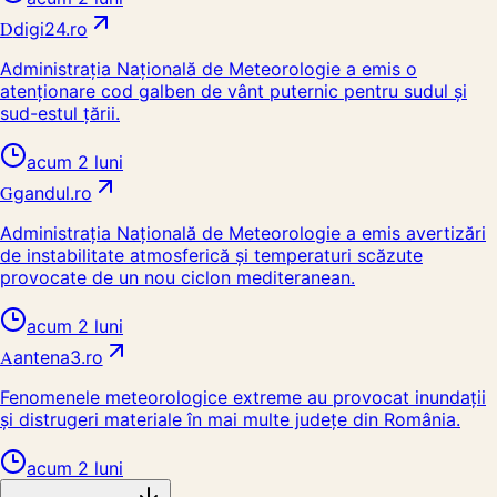
D
digi24.ro
Administrația Națională de Meteorologie a emis o
atenționare cod galben de vânt puternic pentru sudul și
sud-estul țării.
acum 2 luni
G
gandul.ro
Administrația Națională de Meteorologie a emis avertizări
de instabilitate atmosferică și temperaturi scăzute
provocate de un nou ciclon mediteranean.
acum 2 luni
A
antena3.ro
Fenomenele meteorologice extreme au provocat inundații
și distrugeri materiale în mai multe județe din România.
acum 2 luni