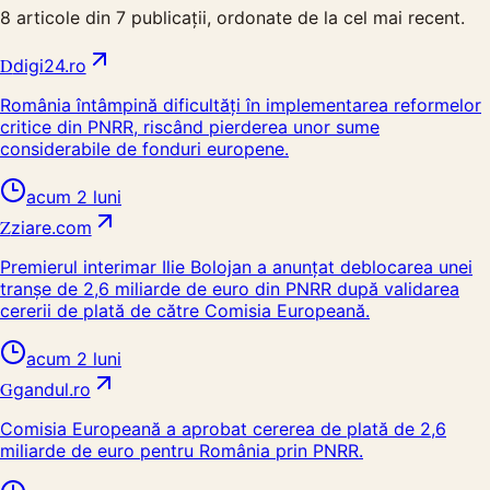
8
articole din
7
publicații, ordonate de la cel mai recent.
D
digi24.ro
România întâmpină dificultăți în implementarea reformelor
critice din PNRR, riscând pierderea unor sume
considerabile de fonduri europene.
acum 2 luni
Z
ziare.com
Premierul interimar Ilie Bolojan a anunțat deblocarea unei
tranșe de 2,6 miliarde de euro din PNRR după validarea
cererii de plată de către Comisia Europeană.
acum 2 luni
G
gandul.ro
Comisia Europeană a aprobat cererea de plată de 2,6
miliarde de euro pentru România prin PNRR.