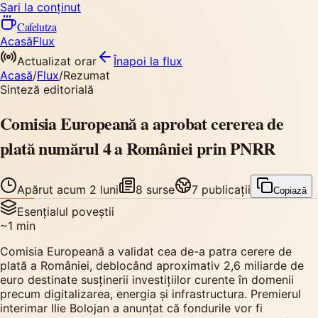
Sari la conținut
Cafelutza
Acasă
Flux
Actualizat orar
Înapoi
la flux
Acasă
/
Flux
/
Rezumat
Sinteză editorială
Comisia Europeană a aprobat cererea de
plată numărul 4 a României prin PNRR
Apărut
acum 2 luni
8
surse
7
publicații
Copiază
Esențialul poveștii
~
1
min
Comisia Europeană a validat cea de-a patra cerere de
plată a României, deblocând aproximativ 2,6 miliarde de
euro destinate susținerii investițiilor curente în domenii
precum digitalizarea, energia și infrastructura. Premierul
interimar Ilie Bolojan a anunțat că fondurile vor fi