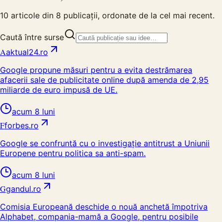
10
articole din
8
publicații, ordonate de la cel mai recent.
Caută între surse
A
aktual24.ro
Google propune măsuri pentru a evita destrămarea
afacerii sale de publicitate online după amenda de 2,95
miliarde de euro impusă de UE.
acum 8 luni
F
forbes.ro
Google se confruntă cu o investigație antitrust a Uniunii
Europene pentru politica sa anti-spam.
acum 8 luni
G
gandul.ro
Comisia Europeană deschide o nouă anchetă împotriva
Alphabet, compania-mamă a Google, pentru posibile