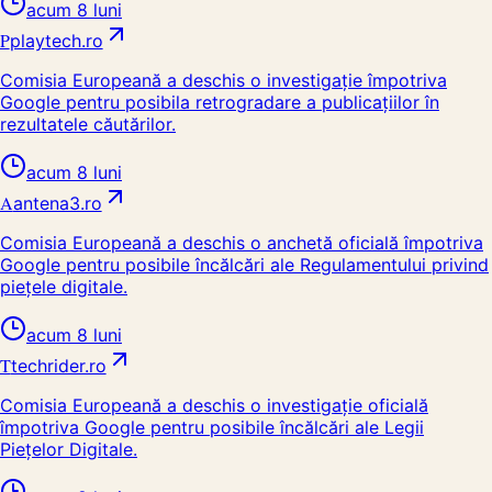
acum 8 luni
P
playtech.ro
Comisia Europeană a deschis o investigație împotriva
Google pentru posibila retrogradare a publicațiilor în
rezultatele căutărilor.
acum 8 luni
A
antena3.ro
Comisia Europeană a deschis o anchetă oficială împotriva
Google pentru posibile încălcări ale Regulamentului privind
piețele digitale.
acum 8 luni
T
techrider.ro
Comisia Europeană a deschis o investigație oficială
împotriva Google pentru posibile încălcări ale Legii
Piețelor Digitale.