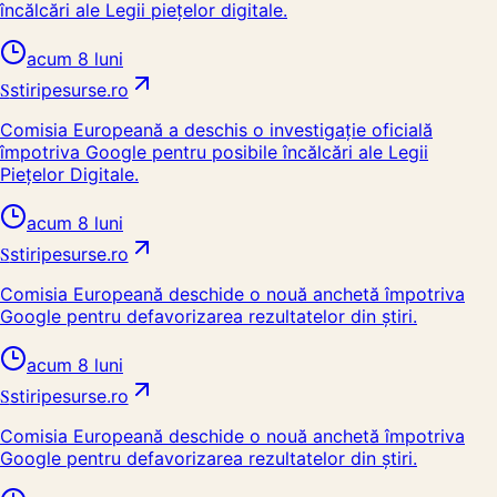
încălcări ale Legii piețelor digitale.
acum 8 luni
S
stiripesurse.ro
Comisia Europeană a deschis o investigație oficială
împotriva Google pentru posibile încălcări ale Legii
Piețelor Digitale.
acum 8 luni
S
stiripesurse.ro
Comisia Europeană deschide o nouă anchetă împotriva
Google pentru defavorizarea rezultatelor din știri.
acum 8 luni
S
stiripesurse.ro
Comisia Europeană deschide o nouă anchetă împotriva
Google pentru defavorizarea rezultatelor din știri.