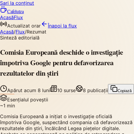
Sari la conținut
Cafelutza
Acasă
Flux
Actualizat orar
Înapoi
la flux
Acasă
/
Flux
/
Rezumat
Sinteză editorială
Comisia Europeană deschide o investigație
împotriva Google pentru defavorizarea
rezultatelor din știri
Apărut
acum 8 luni
10
surse
8
publicații
Copiază
Esențialul poveștii
~
1
min
Comisia Europeană a inițiat o investigație oficială
împotriva Google, suspectând compania că defavorizează
rezultatele din știri, încălcând Legea piețelor digitale.