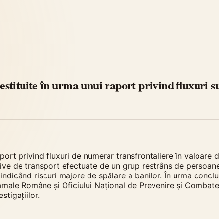
tituite în urma unui raport privind fluxuri s
aport privind fluxuri de numerar transfrontaliere în valoare 
ve de transport efectuate de un grup restrâns de persoane î
ndicând riscuri majore de spălare a banilor. În urma concluzi
amale Române și Oficiului Național de Prevenire și Combatere
stigațiilor.