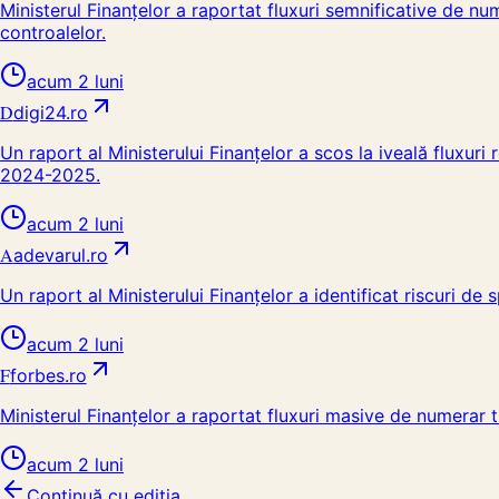
Ministerul Finanțelor a raportat fluxuri semnificative de n
controalelor.
acum 2 luni
D
digi24.ro
Un raport al Ministerului Finanțelor a scos la iveală fluxur
2024-2025.
acum 2 luni
A
adevarul.ro
Un raport al Ministerului Finanțelor a identificat riscuri d
acum 2 luni
F
forbes.ro
Ministerul Finanțelor a raportat fluxuri masive de numerar 
acum 2 luni
Continuă cu ediția