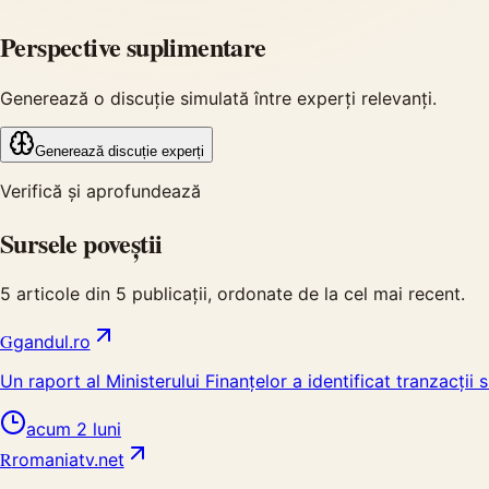
Perspective suplimentare
Generează o discuție simulată între experți relevanți.
Generează discuție experți
Verifică și aprofundează
Sursele poveștii
5
articole din
5
publicații, ordonate de la cel mai recent.
G
gandul.ro
Un raport al Ministerului Finanțelor a identificat tranzacț
acum 2 luni
R
romaniatv.net