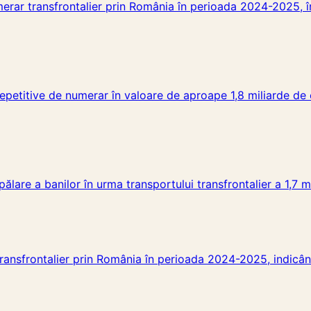
umerar transfrontalier prin România în perioada 2024-2025, 
i repetitive de numerar în valoare de aproape 1,8 miliarde de
e spălare a banilor în urma transportului transfrontalier a 1
transfrontalier prin România în perioada 2024-2025, indicând