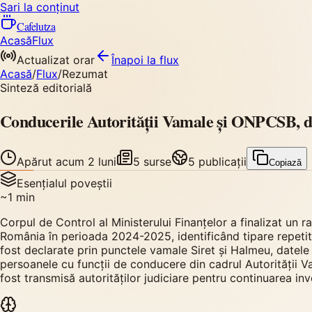
Sari la conținut
Cafelutza
Acasă
Flux
Actualizat orar
Înapoi
la flux
Acasă
/
Flux
/
Rezumat
Sinteză editorială
Conducerile Autorității Vamale și ONPCSB, des
Apărut
acum 2 luni
5
surse
5
publicații
Copiază
Esențialul poveștii
~
1
min
Corpul de Control al Ministerului Finanțelor a finalizat un r
România în perioada 2024-2025, identificând tipare repetiti
fost declarate prin punctele vamale Siret și Halmeu, datele i
persoanele cu funcții de conducere din cadrul Autorității V
fost transmisă autorităților judiciare pentru continuarea inve